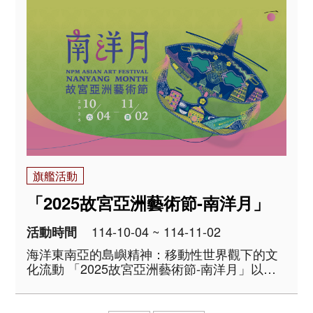
開展出河谷、淺丘山陵、海岸平原，以及沉積
的潟湖、沙洲等多種地貌，涵養不..
旗艦活動
「2025故宮亞洲藝術節-南洋月」
114-10-04 ~ 114-11-02
活動時間
海洋東南亞的島嶼精神：移動性世界觀下的文
化流動 「2025故宮亞洲藝術節-南洋月」以
「CoEX—共存（Co-existence）」為核心概
念，帶領觀眾走向遠洋，探索島嶼東南亞綿延
千年的多元文化內涵。臺灣孤懸於東亞海域的