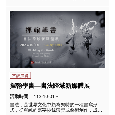
位詔書的安放處，實乃皇權中心，為見證重大
歷史事件的現場。 由於地位特殊，乾清宮也是
庋藏歷代重要文物的寶庫。民國13年清室善後
委員會以千字文「天地玄黃，宇宙洪荒&hell..
常設展覽
揮翰學書—書法跨域新媒體展
112-10-01 ~
活動時間
書法，是世界文化中頗為獨特的一種書寫形
式，從單純的寫字抄錄演變成藝術創作，成為
漢字文化圈中最特殊的藝術類型。本展主要以