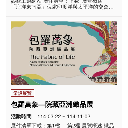
參觀主題網站 展件清單：下載 展覽概述
「海洋東南亞」位處印度洋與太平洋的交會地
帶，範圍涵蓋東南亞群島及馬來半島的南端。
「海」是此域的交通要路，星羅棋布的島群、
綿延的海岸線與大小海峽，共同構成航行路徑
與中繼節點。各地港口及..
常設展覽
包羅萬象—院藏亞洲織品展
114-03-22 ~ 114-11-02
活動時間
展件清單下載：第1檔 第2檔 展覽概述 織品