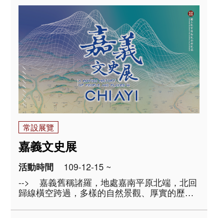
說的，遠不只一個時代的故事。 國立故宮博
物院典藏近七十萬件文物， ..
常設展覽
嘉義文史展
109-12-15 ~
活動時間
--> 嘉義舊稱諸羅，地處嘉南平原北端，北回
歸線橫空跨過，多樣的自然景觀、厚實的歷史
文化，呈現多元、精彩的風貌。境內朴子溪、
北港溪、八掌溪蜿蜒，自發源的高嶺處往下，