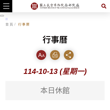
跳
到
暫
:::
主
停
首頁
行事曆
要
內
容
行事曆
字級
列印
分享
114-10-13
(星期一)
本日休館