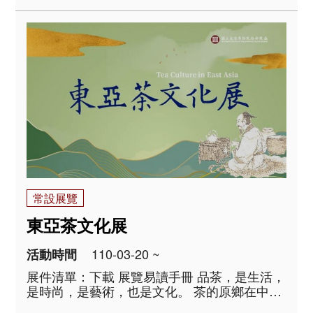
學書的方法與途徑為概念，分成「惟妙惟肖—
臨摹體驗」、「黑老虎的誕生—拓碑體驗」及
「千文宇宙—沉浸互動劇場」..
常設展覽
東亞茶文化展
110-03-20 ~
活動時間
展件清單：下載 展覽易讀手冊 品茶，是生活，
是時尚，是藝術，也是文化。 茶的原鄉在中
國，自古發展迄今，已由原初的解渴藥飲、煎