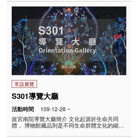
煮點啜，到今日的沖泡慢品。隨著製茶方式的
改變，茶器形式與品茗方法也隨之變化。漢地
飲茶習俗，透過使臣與貿易的傳播，融入蒙藏
人..
常設展覽
S301導覽大廳
109-12-28 ~
活動時間
故宮南院導覽大廳簡介 文化起源於生命共同
體， 博物館藏品則是不同生命群體文化的縮影
及體現。 物質材料、語言文字、生活風俗、價
值信仰、工藝成就及藝術表現，一件藏品可訴