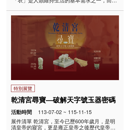
「衣」是人類維持生活的基本需求之一，而在
衣著之上添佩各種金、銀、寶石飾件，以增加
美麗的光采，則是為了傳達生命中抽象面向的
種種美好，可能是擁有豐饒的財富、崇高..
特別展覽
乾清宮尋寶—破解天字號玉器密碼
113-07-02 ~ 115-11-15
活動時間
展件清單 乾清宮，至今已歷600年歲月，是明
清皇帝的寢宮，更是雍正皇帝之後歷代皇帝傳