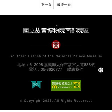
邊緣，北接琉球、日本..
下一頁
最後一頁
:::
國立故宮博物院南部院區
Southern Branch of the National Palace Museum
地址：612008 嘉義縣太保市故宮大道888號
La
電話：05-3620777
聯絡我們
© Copyright 2026. All Rights Reserved.