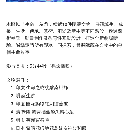
本區以「生命」為題，精選10件院藏文物，展演誕生、成
長、生活、傳承、繁衍、消逝及新生等不同階段，透過藝
術轉譯、動畫創作及教育性互動設計，打造全新劇場體
驗。誠摯邀請所有觀眾一同探索，發掘隱藏在文物中的每
個生命故事。
影片長度：5分44秒（循環播映）
文物選件：
印度 生命之樹紋繪染掛飾
明 誕生佛
印度 團花動物紋刺繡蓋被
清 乾隆 霽青描金游魚轉心瓶
明 仇英漢宮春曉
日本 紫暗花緞地花鳥紋友禪染和服