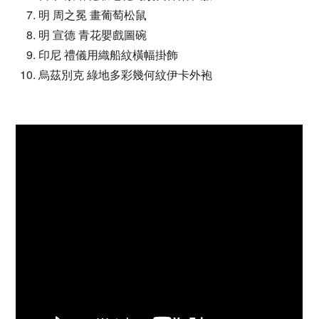
明 周之冕 畫葡萄松鼠
明 宣德 青花嬰戲圖碗
印尼 禮儀用織船紋橫幅掛飾
烏茲別克 綠地多彩幾何紋伊卡外袍