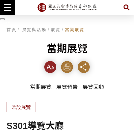
跳
到
暫
:::
主
停
首頁
展覽與活動
展覽
當期展覽
要
內
容
當期展覽
字級
列印
分享
當期展覽
展覽預告
展覽回顧
常設展覽
S301導覽大廳