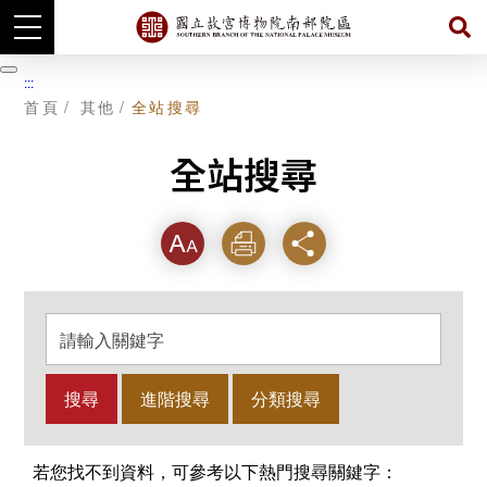
跳
到
暫
:::
主
停
首頁
其他
全站搜尋
要
內
容
全站搜尋
字級
列印
分享
請
輸
入
關
鍵
字
若您找不到資料，可參考以下熱門搜尋關鍵字：