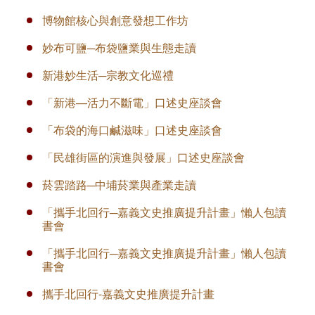
博物館核心與創意發想工作坊
妙布可鹽─布袋鹽業與生態走讀
新港妙生活─宗教文化巡禮
「新港—活力不斷電」口述史座談會
​「布袋的海口鹹滋味」口述史座談會
「民雄街區的演進與發展」口述史座談會
菸雲踏路─中埔菸業與產業走讀
「攜手北回行─嘉義文史推廣提升計畫」懶人包讀
書會
「攜手北回行─嘉義文史推廣提升計畫」懶人包讀
書會
​攜手北回行-嘉義文史推廣提升計畫