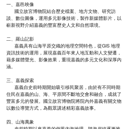
一、嘉邑映像
國立故宮博物院結合歷史檔案、地方文物、研究訪
談、數位圖像，運用多元影像技術，製作新媒體影片，以
嶄新視野介紹嘉義的豐富歷史人文和自然環境。
二、羅山記影
嘉義具有山海平原交織的地理空間特色，從GIS 地理
資訊技術的運用，展現嘉義百年來人地互動和人文變遷，
藉多媒體聲光、影像效果，重現嘉義的多元文化和深厚內
涵。
三、嘉義探索
嘉義自史前時期開始吸引移民聚居，由於有不同時期
住民在嘉義的山、海、平原間不斷地交會和融合，成就了
豐富多元的發展。國立故宮博物院將院內外嘉義有關文物
以數位導覽方式，為觀眾講述精彩嘉義故事。
四、山海萬象
史前時期以來嘉義的倒風內海地理，隨海岸線逐漸推