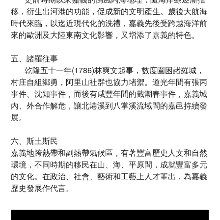
移，衍生出河港的功能，促成新的文明產生。歲後大航海
時代來臨，以迄近現代化的洗禮，嘉義先後受跨越海洋前
來的歐洲及大陸東南文化影響，又增添了嘉義的特色。
五、諸羅往事
乾隆五十一年(1786)林爽文起事，數度圍困諸羅城，
村庄自組鄉勇，阿里山社群也協力堵禦。道光年間有張丙
事件、沈知事件，而後有咸豐年間的戴潮春事件，嘉義城
內、外合作解危，讓北港溪到八掌溪流域間的嘉邑持續發
展。
六、斯土斯民
嘉義地跨熱帶和副熱帶氣候區，有著豐富歷史人文和自然
環境，不同時期的移民在山、海、平原間，成就豐富多元
的文化。在政治、社會、藝術和工藝上人才輩出，為嘉義
歷史發展作代言。