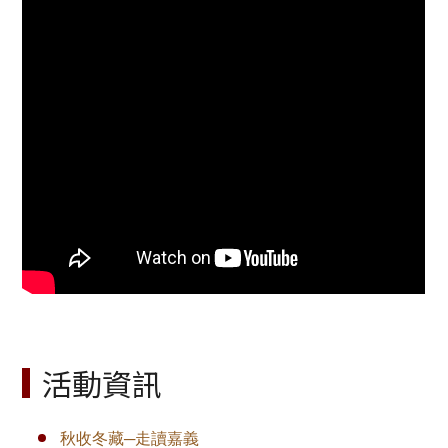
活動資訊
秋收冬藏─走讀嘉義