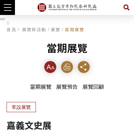
跳
到
暫
:::
主
停
首頁
展覽與活動
展覽
當期展覽
要
內
容
當期展覽
字級
列印
分享
當期展覽
展覽預告
展覽回顧
常設展覽
嘉義文史展