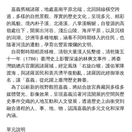
嘉義舊稱諸羅，地處嘉南平原北端，北回歸線橫空跨
過，多樣的自然景觀、厚實的歷史文化，呈現多元、精彩
的風貌。境內朴子溪、北港溪、八掌溪蜿蜒，自發源的高
嶺處往下，開展出河谷、淺丘山陵、海岸平原，以及沉積
的潟湖、沙洲等多種地貌，涵養不同時期移入的住民，也
隨著河流的遷動，孕育出豐富燦爛的文明。
自荷鄭時期稻蔗移種、清朝大量漢人拓墾後，清乾隆五
十一年（1786）臺灣史上影響深遠的林爽文事件，將臺
灣鎮總兵官圍困諸羅城，經定風珠「右旋白螺」護佑軍隊
渡海，與諸羅居民和衷共濟平復動亂，諸羅因此經御筆改
名，讓「嘉義」從此躍上臺灣歷史舞臺。
為了以嶄新的視野觀照嘉義，將結合故宮典藏與多樣多
媒體聲光、影像效果，呈現嘉義沿著河流開展的空間與歷
史事件交織的人地互動和人文發展，透過歷史上由衝突到
融合過程的人、事、地、物，認識嘉義的多元文化和深厚
內涵。
單元說明