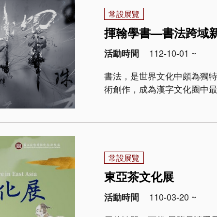
常設展覽
揮翰學書—書法跨域
112-10-01 ~
活動時間
書法，是世界文化中頗為獨
術創作，成為漢字文化圈中
徑為概念，分成「惟妙惟肖
「千文宇宙—沉浸互動劇場」.
常設展覽
東亞茶文化展
110-03-20 ~
活動時間