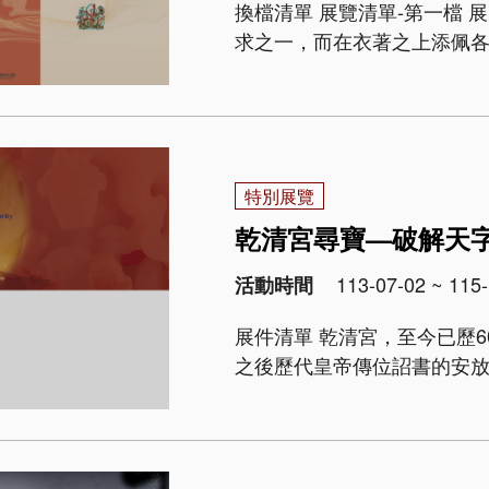
換檔清單 展覽清單-第一檔 展覽總說明 「衣」是人類維持生活的基本需
求之一，而在衣著之上添佩
是為了傳達生命中抽象面向的
特別展覽
乾清宮尋寶—破解天
113-07-02 ~ 115-
活動時間
展件清單 乾清宮，至今已歷600年歲月，是明清皇帝的寢宮，更是雍正皇帝
之後歷代皇帝傳位詔書的安
場。 由於地位特殊，乾清宮
後委員會以千字文「天地玄黃，宇