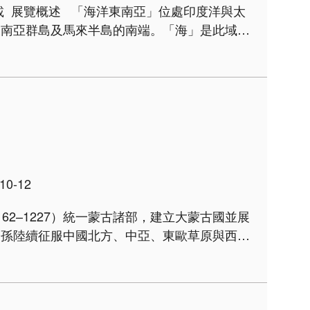
洋與太
東南亞群島及馬來半島的南端。「海」是此域的
、綿延的海岸線與大小海峽，共同構成航行路徑
10-12
62–1227）統一蒙古諸部，建立大蒙古國並展
子孫陸續征服中國北方、中亞、東歐草原與西
世界的中心巴格達。至其孫忽必烈（1215–