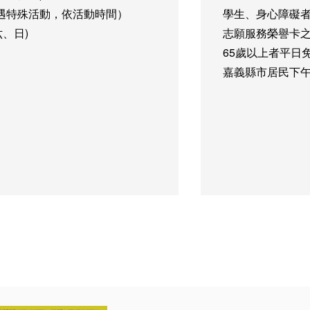
五)（如遇特殊活動，依活動時間）
學生、身心障礙
六、日)
志願服務榮譽卡
65歲以上者
平日
嘉義縣市居民
下午