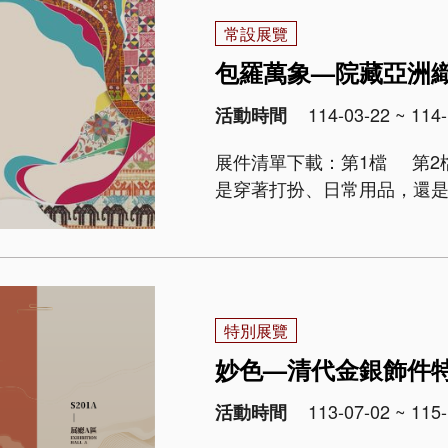
常設展覽
包羅萬象—院藏亞洲
114-03-22 ~ 114-
活動時間
展件清單下載：第1檔 第2檔 展覽概述 織品與我們的生活息息相關
是穿著打扮、日常用品，還
選院藏亞洲織品文物，規劃
祝福」三個..
特別展覽
妙色—清代金銀飾件
113-07-02 ~ 115-
活動時間