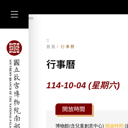
跳
到
暫
主
停
要
內
容
:::
首頁
行事曆
行事曆
114-10-04
(星期六)
開放時間
博物館(含兒童創意中心)
開放時間
(