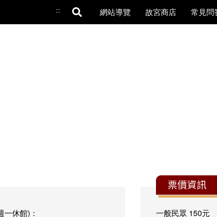
:::
網站導覽
故宮商店
常見問
票價資訊
週一休館)：
一般民眾
150元