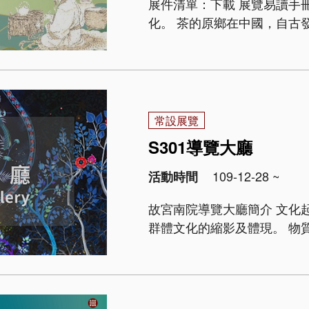
展件清單：下載 展覽易讀手冊 品茶，是生活，是時尚，是藝術，也
化。 茶的原鄉在中國，自古發展迄今，已由原初的解渴藥飲、煎煮點啜，到
今日的沖泡慢品。隨著製茶
漢地飲茶習俗，透過使臣與貿
常設展覽
S301導覽大廳
109-12-28 ~
活動時間
故宮南院導覽大廳簡介 文化起源於生命共同體， 博物館藏品則是不同生命
群體文化的縮影及體現。 物
成就及藝術表現，一件藏品
博物院典藏近七十萬件文物， 