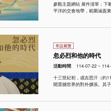
參觀主題網站 展件清單：下載 展覽概述 「海洋東南亞」位處印度
平洋的交會地帶，範圍涵蓋
交通要路，星羅棋布的島群
與中繼節點。各地港口及..
常設展覽
忽必烈和他的時代
114-07-22 ~ 114-
活動時間
十三世紀初，成吉思汗（約11
開震撼世界的對外擴張。其
藏，並於1258年攻陷伊斯蘭
1294，1260&ndas..