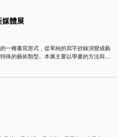
新媒體展
特的一種書寫形式，從單純的寫字抄錄演變成藝
最特殊的藝術類型。本展主要以學書的方法與途
—臨摹體驗」、「黑老虎的誕生—拓碑體驗」及
.