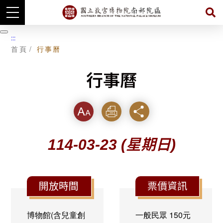
跳
到
暫
:::
主
停
首頁
行事曆
要
內
容
行事曆
字級
列印
分享
114-03-23
(星期日)
開放時間
票價資訊
博物館(含兒童創
一般民眾
150元