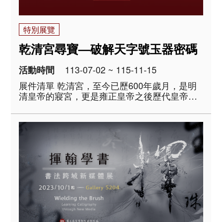
特別展覽
乾清宮尋寶—破解天字號玉器密碼
113-07-02 ~ 115-11-15
活動時間
展件清單 乾清宮，至今已歷600年歲月，是明
清皇帝的寢宮，更是雍正皇帝之後歷代皇帝傳
位詔書的安放處，實乃皇權中心，為見證重大
歷史事件的現場。 由於地位特殊，乾清宮也是
庋藏歷代重要文物的寶庫。民國13年清室善後
委員會以千字文「天地玄黃，宇宙洪荒&hell..