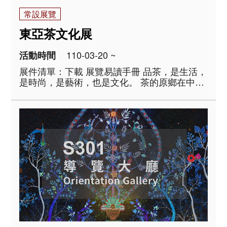
常設展覽
東亞茶文化展
110-03-20 ~
活動時間
展件清單：下載 展覽易讀手冊 品茶，是生活，
是時尚，是藝術，也是文化。 茶的原鄉在中
國，自古發展迄今，已由原初的解渴藥飲、煎
煮點啜，到今日的沖泡慢品。隨著製茶方式的
改變，茶器形式與品茗方法也隨之變化。漢地
飲茶習俗，透過使臣與貿易的傳播，融入蒙藏
人..