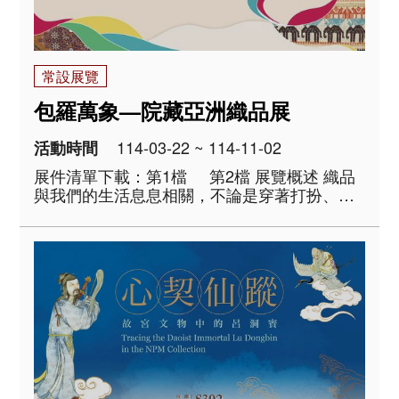
常設展覽
包羅萬象—院藏亞洲織品展
114-03-22 ~ 114-11-02
活動時間
展件清單下載：第1檔 第2檔 展覽概述 織品
與我們的生活息息相關，不論是穿著打扮、日
常用品，還是空間裝飾，都能看到織物的身
影。本次展覽精選院藏亞洲織品文物，規劃為
「包覆與盛物」、「裝飾與辨識」、「護佑與
祝福」三個..