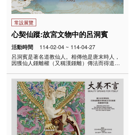
常設展覽
心契仙蹤:故宮文物中的呂洞賓
114-02-04 ~ 114-04-27
活動時間
呂洞賓是著名道教仙人。相傳他是唐末時人，
因獲仙人鍾離權（又稱漢鍾離）傳法而得道。
呂洞賓的傳說興起於北宋初，仙蹤陸續現於湖
北、湖南、江浙等地，留有諸多詩句，又具有
能斬斷煩惱的劍術與心法。金代時王重陽
（1113-1170）創全真教，其門人將鍾離權、
呂洞賓二..