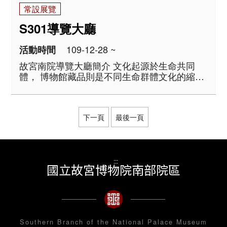
常設展覽
S301導覽大廳
109-12-28 ~
活動時間
故宮南院導覽大廳簡介 文化起源於生命共同
體， 博物館藏品則是不同生命群體文化的縮影
及體現。 物質材料、語言文字、生活風俗、價
值信仰、工藝成就及藝術表現，一件藏品可訴
說的，遠不只一個時代的故事。 國立故宮博
物院典藏近七十萬件文物， ..
下一頁
最後一頁
:::
國立故宮博物院南部院區
Southern Branch of the National Palace Museum