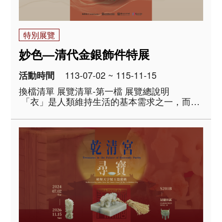
特別展覽
妙色—清代金銀飾件特展
113-07-02 ~ 115-11-15
活動時間
換檔清單 展覽清單-第一檔 展覽總說明
「衣」是人類維持生活的基本需求之一，而在
衣著之上添佩各種金、銀、寶石飾件，以增加
美麗的光采，則是為了傳達生命中抽象面向的
種種美好，可能是擁有豐饒的財富、崇高..