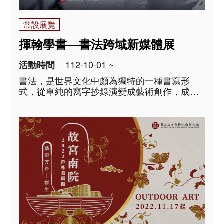
常設展覽
揮翰學書—書法跨域新媒體展
112-10-01 ~
活動時間
書法，是世界文化中頗為獨特的一種書寫形
式，從單純的寫字抄錄演變成藝術創作，成為
漢字文化圈中最特殊的藝術類型。本展主要以
學書的方法與途徑為概念，分成「惟妙惟肖—
臨摹體驗」、「黑老虎的誕生—拓碑體驗」及
「千文宇宙—沉浸互動劇場」..