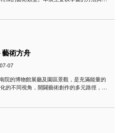
—臨摹體驗」、「黑老虎的誕生—拓碑體驗」及
.
－藝術方舟
07-07
rt 故宮南院的博物館展廳及園區景觀，是充滿能量的
文化的不同視角，開闢藝術創作的多元路徑，裝
區儼然是一座戶外的美術館，連結博物館內外，
 ..