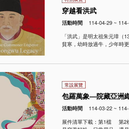
穿越看洪武
114-04-29 ~ 114-
活動時間
「洪武」是明太祖朱元璋（1328
貧寒，幼時放過牛，少年時
僧。不過，最終卻在元末亂局中
（1321-1367）等南方雄強，
常設展覽
包羅萬象—院藏亞洲
114-03-22 ~ 114-
活動時間
展件清單下載：第1檔 第2檔 展覽概述 織品與我們的生活息息相關