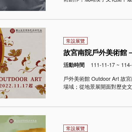
徑為概念，分成「惟妙惟肖
「千文宇宙—沉浸互動劇場」.
常設展覽
故宮南院戶外美術館
111-11-17 ~ 114-
活動時間
戶外美術館 Outdoor A
場域；從地景展開面對歷史
置在戶外的藝術作品，讓園
創造出自在暢遊的博物館空間。
常設展覽