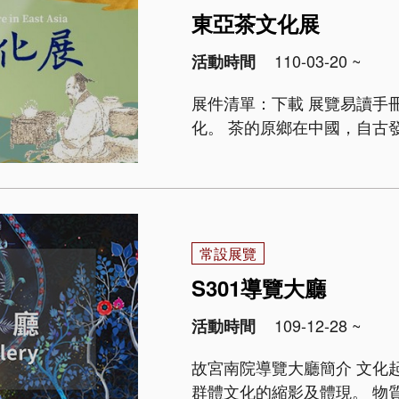
東亞茶文化展
110-03-20 ~
活動時間
展件清單：下載 展覽易讀手冊 品茶，是生活，是時尚，是藝術，也
化。 茶的原鄉在中國，自古發展迄今，已由原初的解渴藥飲、煎煮點啜，到
今日的沖泡慢品。隨著製茶
漢地飲茶習俗，透過使臣與貿
常設展覽
S301導覽大廳
109-12-28 ~
活動時間
故宮南院導覽大廳簡介 文化起源於生命共同體， 博物館藏品則是不同生命
群體文化的縮影及體現。 物