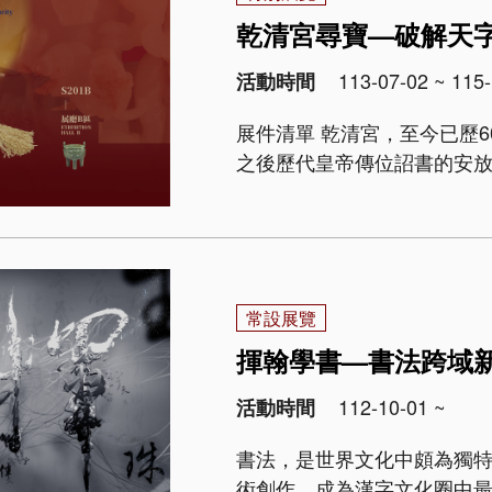
乾清宮尋寶—破解天
113-07-02 ~ 115-
活動時間
展件清單 乾清宮，至今已歷600年歲月，是明清皇帝的寢宮，更是雍正皇帝
之後歷代皇帝傳位詔書的安
場。 由於地位特殊，乾清宮
後委員會以千字文「天地玄黃，宇
常設展覽
揮翰學書—書法跨域
112-10-01 ~
活動時間
書法，是世界文化中頗為獨
術創作，成為漢字文化圈中