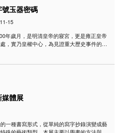
字號玉器密碼
11-15
放處，實乃皇權中心，為見證重大歷史事件的現
也是庋藏歷代重要文物的寶庫。民國13年清室善
宙洪荒&hell..
新媒體展
特的一種書寫形式，從單純的寫字抄錄演變成藝
最特殊的藝術類型。本展主要以學書的方法與途