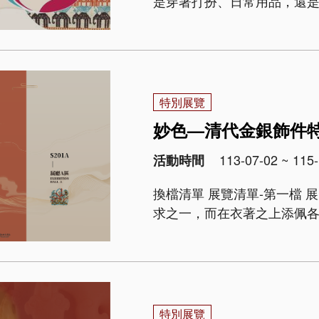
是穿著打扮、日常用品，還
選院藏亞洲織品文物，規劃
祝福」三個..
特別展覽
妙色—清代金銀飾件
113-07-02 ~ 115-
活動時間
換檔清單 展覽清單-第一檔 展覽總說明 「衣」是人類維持生活的基本需
求之一，而在衣著之上添佩
是為了傳達生命中抽象面向的
特別展覽