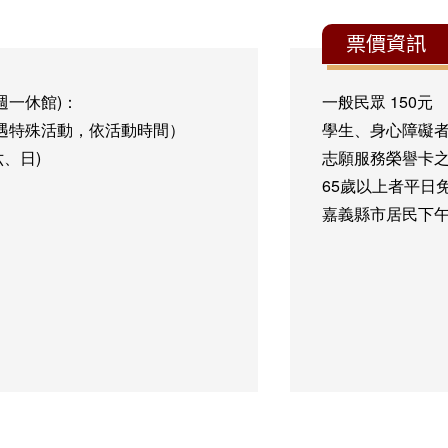
票價資訊
週一休館)：
一般民眾
150元
五)（如遇特殊活動，依活動時間）
學生、身心障礙
六、日)
志願服務榮譽卡
65歲以上者
平日
嘉義縣市居民
下午