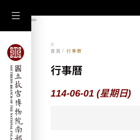
跳
到
暫
主
停
要
內
容
:::
首頁
行事曆
行事曆
114-06-01
(星期日)