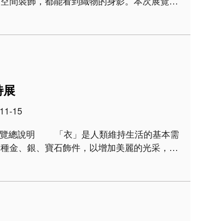
是空間裝飾，都能看到織物的身影。本次展覽精
為「包覆與盛物」、「裝飾與辨識」、「護佑與
特展
11-15
各種金、銀、寶石飾件，以增加美麗的光采，則
種種美好，可能是擁有豐饒的財富、崇高..