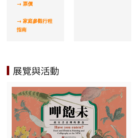
→ 票價
→ 家庭參觀行程
指南
展覽與活動