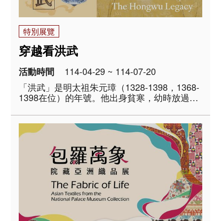
特別展覽
穿越看洪武
114-04-29 ~ 114-07-20
活動時間
「洪武」是明太祖朱元璋（1328-1398，1368-
1398在位）的年號。他出身貧寒，幼時放過
牛，少年時更因大飢荒父母兄長過世，只能窩
居寺廟做小僧。不過，最終卻在元末亂局中，
先後擊敗陳有諒（1320-1363）、張士誠
（1321-1367）等南方雄強，並派兵..