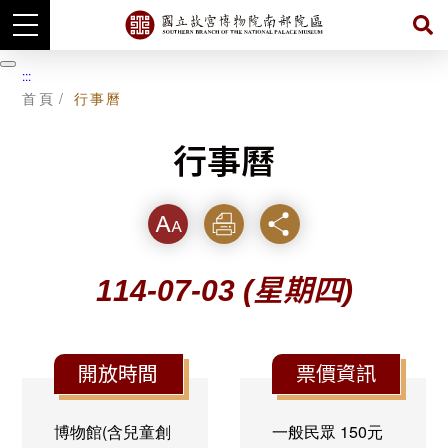
跳
到
暫
:::
主
停
首頁
行事曆
要
內
容
行事曆
字級
列印
分享
114-07-03
(星期四)
開放時間
票價資訊
博物館(含兒童創
一般民眾
150元