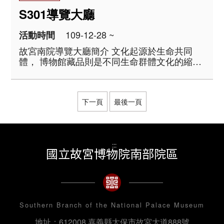
S301導覽大廳
109-12-28 ~
活動時間
故宮南院導覽大廳簡介 文化起源於生命共同
體， 博物館藏品則是不同生命群體文化的縮影
及體現。 物質材料、語言文字、生活風俗、價
值信仰、工藝成就及藝術表現，一件藏品可訴
說的，遠不只一個時代的故事。 國立故宮博
物院典藏近七十萬件文物， ..
下一頁
最後一頁
:::
國立故宮博物院南部院區
Southern Branch of the National Palace Museum
地址：612008 嘉義縣太保市故宮大道888號