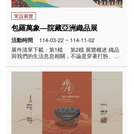
常設展覽
包羅萬象—院藏亞洲織品展
114-03-22 ~ 114-11-02
活動時間
展件清單下載：第1檔 第2檔 展覽概述 織品
與我們的生活息息相關，不論是穿著打扮、日
常用品，還是空間裝飾，都能看到織物的身
影。本次展覽精選院藏亞洲織品文物，規劃為
「包覆與盛物」、「裝飾與辨識」、「護佑與
祝福」三個..