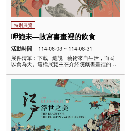
特別展覽
呷飽未—故宮書畫裡的飲食
114-06-03 ~ 114-08-31
活動時間
展件清單：下載 總說 藝術來自生活，而民
以食為天。這檔展覽主在介紹院藏書畫裡的吃
吃喝喝，有生料，有熟食，有宴席珍味，也有
清淡小菜。邀請各位好奇的觀眾，一探歷代文
物裡的飲食，展場備有點單，可以勾選喜歡的
菜色，用眼睛視吃品嘗..