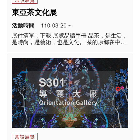
東亞茶文化展
110-03-20 ~
活動時間
展件清單：下載 展覽易讀手冊 品茶，是生活，
是時尚，是藝術，也是文化。 茶的原鄉在中
國，自古發展迄今，已由原初的解渴藥飲、煎
煮點啜，到今日的沖泡慢品。隨著製茶方式的
改變，茶器形式與品茗方法也隨之變化。漢地
飲茶習俗，透過使臣與貿易的傳播，融入蒙藏
人..
常設展覽