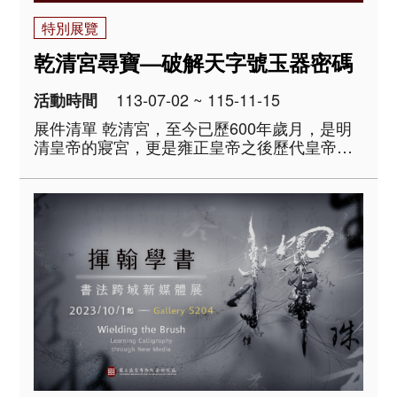
特別展覽
乾清宮尋寶—破解天字號玉器密碼
113-07-02 ~ 115-11-15
活動時間
展件清單 乾清宮，至今已歷600年歲月，是明
清皇帝的寢宮，更是雍正皇帝之後歷代皇帝傳
位詔書的安放處，實乃皇權中心，為見證重大
歷史事件的現場。 由於地位特殊，乾清宮也是
庋藏歷代重要文物的寶庫。民國13年清室善後
委員會以千字文「天地玄黃，宇宙洪荒&hell..