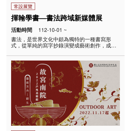
常設展覽
揮翰學書—書法跨域新媒體展
112-10-01 ~
活動時間
書法，是世界文化中頗為獨特的一種書寫形
式，從單純的寫字抄錄演變成藝術創作，成為
漢字文化圈中最特殊的藝術類型。本展主要以
學書的方法與途徑為概念，分成「惟妙惟肖—
臨摹體驗」、「黑老虎的誕生—拓碑體驗」及
「千文宇宙—沉浸互動劇場」..