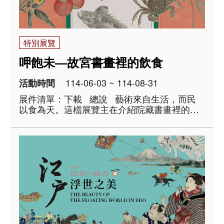
特別展覽
呷飽未—故宮書畫裡的飲食
114-06-03 ~ 114-08-31
活動時間
展件清單：下載 總說 藝術來自生活，而民
以食為天。這檔展覽主在介紹院藏書畫裡的吃
吃喝喝，有生料，有熟食，有宴席珍味，也有
清淡小菜。邀請各位好奇的觀眾，一探歷代文
物裡的飲食，展場備有點單，可以勾選喜歡的
菜色，用眼睛視吃品嘗..