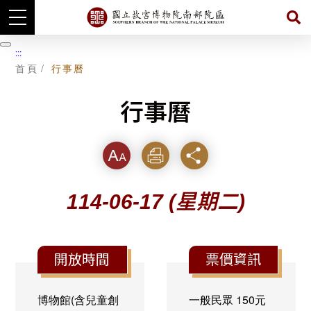
跳
到
暫
:::
主
停
首頁
行事曆
要
內
容
行事曆
字級
列印
分享
114-06-17
(星期二)
開放時間
票價資訊
博物館(含兒童創
一般民眾
150元