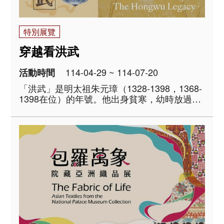
特別展覽
穿越看洪武
114-04-29 ~ 114-07-20
活動時間
「洪武」是明太祖朱元璋（1328-1398，1368-
1398在位）的年號。他出身貧寒，幼時放過
牛，少年時更因大飢荒父母兄長過世，只能窩
居寺廟做小僧。不過，最終卻在元末亂局中，
先後擊敗陳有諒（1320-1363）、張士誠
（1321-1367）等南方雄強，並派兵..