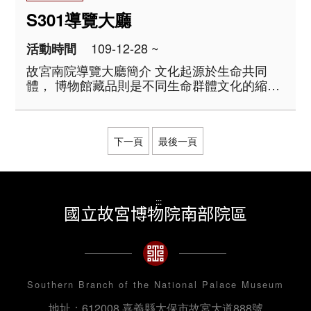
S301導覽大廳
109-12-28 ~
活動時間
故宮南院導覽大廳簡介 文化起源於生命共同
體， 博物館藏品則是不同生命群體文化的縮影
及體現。 物質材料、語言文字、生活風俗、價
值信仰、工藝成就及藝術表現，一件藏品可訴
說的，遠不只一個時代的故事。 國立故宮博
物院典藏近七十萬件文物， ..
下一頁
最後一頁
:::
國立故宮博物院南部院區
Southern Branch of the National Palace Museum
地址：612008 嘉義縣太保市故宮大道888號