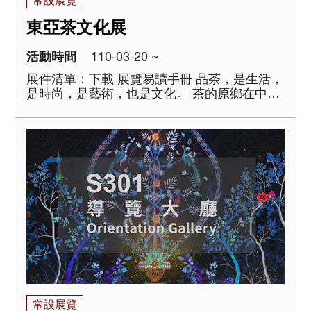
東亞茶文化展
110-03-20 ~
活動時間
展件清單：下載 展覽易讀手冊 品茶，是生活，
是時尚，是藝術，也是文化。 茶的原鄉在中
國，自古發展迄今，已由原初的解渴藥飲、煎
煮點啜，到今日的沖泡慢品。隨著製茶方式的
改變，茶器形式與品茗方法也隨之變化。漢地
飲茶習俗，透過使臣與貿易的傳播，融入蒙藏
人..
常設展覽