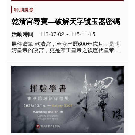
特別展覽
乾清宮尋寶—破解天字號玉器密碼
113-07-02 ~ 115-11-15
活動時間
展件清單 乾清宮，至今已歷600年歲月，是明
清皇帝的寢宮，更是雍正皇帝之後歷代皇帝傳
位詔書的安放處，實乃皇權中心，為見證重大
歷史事件的現場。 由於地位特殊，乾清宮也是
庋藏歷代重要文物的寶庫。民國13年清室善後
委員會以千字文「天地玄黃，宇宙洪荒&hell..