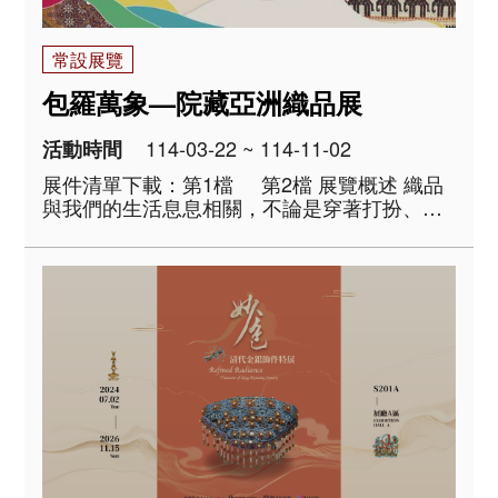
常設展覽
包羅萬象—院藏亞洲織品展
114-03-22 ~ 114-11-02
活動時間
展件清單下載：第1檔 第2檔 展覽概述 織品
與我們的生活息息相關，不論是穿著打扮、日
常用品，還是空間裝飾，都能看到織物的身
影。本次展覽精選院藏亞洲織品文物，規劃為
「包覆與盛物」、「裝飾與辨識」、「護佑與
祝福」三個..