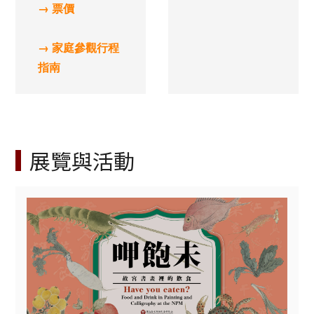
→ 票價
→ 家庭參觀行程
指南
展覽與活動