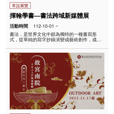
常設展覽
揮翰學書—書法跨域新媒體展
112-10-01 ~
活動時間
書法，是世界文化中頗為獨特的一種書寫形
式，從單純的寫字抄錄演變成藝術創作，成為
漢字文化圈中最特殊的藝術類型。本展主要以
學書的方法與途徑為概念，分成「惟妙惟肖—
臨摹體驗」、「黑老虎的誕生—拓碑體驗」及
「千文宇宙—沉浸互動劇場」..