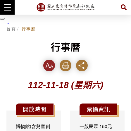
跳
到
暫
:::
主
停
首頁
行事曆
要
內
容
行事曆
字級
列印
分享
112-11-18
(星期六)
開放時間
票價資訊
博物館(含兒童創
一般民眾
150元