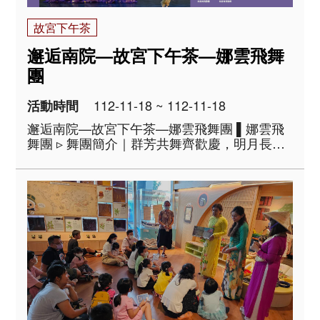
故宮下午茶
邂逅南院—故宮下午茶—娜雲飛舞
團
112-11-18 ~ 112-11-18
活動時間
邂逅南院—故宮下午茶—娜雲飛舞團 ▌娜雲飛
舞團 ▹ 舞團簡介｜群芳共舞齊歡慶，明月長有
願韶華。來自臺北的娜雲飛舞團是一支以傳揚
民族舞蹈及細膩肢體身韻之美的優質民族舞
團。舞團以推廣舞蹈活動、促進身心健康、美
化人生為目標，並致力..