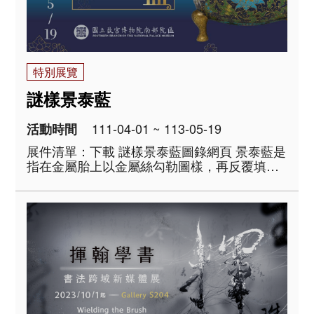
特別展覽
謎樣景泰藍
111-04-01 ~ 113-05-19
活動時間
展件清單：下載 謎樣景泰藍圖錄網頁 景泰藍是
指在金屬胎上以金屬絲勾勒圖樣，再反覆填燒
琺瑯釉，打磨而成的作品。此項工藝又稱掐絲
琺瑯，於元代（1271-1368）自拜占庭經伊斯
蘭地區，傳入中國。十七世紀的鑑賞家宣稱，
明代宗景泰時期（1450..