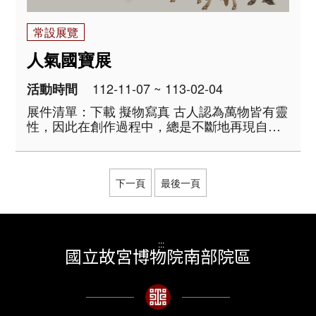
常設展覽
人氣國寶展
112-11-07 ~ 113-02-04
活動時間
展件清單：下載 擬物寫真 古人認為萬物皆有靈
性，因此在創作過程中，總是不斷地再現自然
的事物，或利用自然的事物作為材料，無論是
畫樹、刻石、雕玉或製作陶瓷器，無一不是向
自然師法或取材自然。而在自然界中，活靈活
現的動物更是藝術家們創作的靈感泉源，在故
下一頁
最後一頁
宮眾多的..
:::
國立故宮博物院南部院區