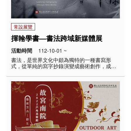
常設展覽
揮翰學書—書法跨域新媒體展
112-10-01 ~
活動時間
書法，是世界文化中頗為獨特的一種書寫形
式，從單純的寫字抄錄演變成藝術創作，成為
漢字文化圈中最特殊的藝術類型。本展主要以
學書的方法與途徑為概念，分成「惟妙惟肖—
臨摹體驗」、「黑老虎的誕生—拓碑體驗」及
「千文宇宙—沉浸互動劇場」..