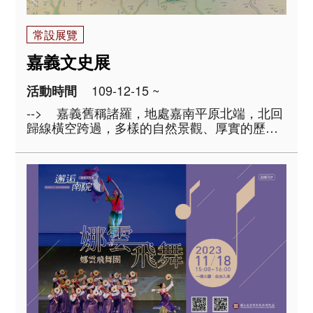
常設展覽
嘉義文史展
109-12-15 ~
活動時間
--> 嘉義舊稱諸羅，地處嘉南平原北端，北回
歸線橫空跨過，多樣的自然景觀、厚實的歷史
文化，呈現多元、精彩的風貌。境內朴子溪、
北港溪、八掌溪蜿蜒，自發源的高嶺處往下，
開展出河谷、淺丘山陵、海岸平原，以及沉積
的潟湖、沙洲等多種地貌，涵養不..