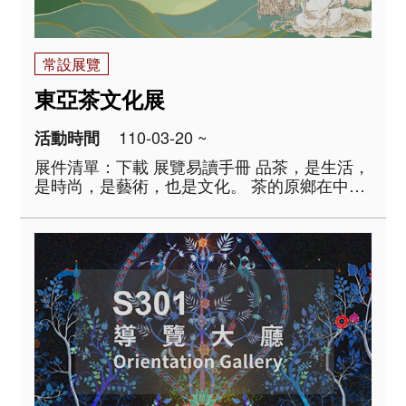
常設展覽
東亞茶文化展
110-03-20 ~
活動時間
展件清單：下載 展覽易讀手冊 品茶，是生活，
是時尚，是藝術，也是文化。 茶的原鄉在中
國，自古發展迄今，已由原初的解渴藥飲、煎
煮點啜，到今日的沖泡慢品。隨著製茶方式的
改變，茶器形式與品茗方法也隨之變化。漢地
飲茶習俗，透過使臣與貿易的傳播，融入蒙藏
人..