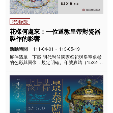
特別展覽
花樣何處來：一位道教皇帝對瓷器
製作的影響
111-04-01 ~ 113-05-19
活動時間
展件清單：下載 明代對於國家祭祀與皇室象徵
的色彩與圖像，規定明確。年號嘉靖（1522-
1566）的世宗朱厚熜以旁支即位，更嚴加落
實，以宣示正統。本院所藏嘉靖時期單色釉及
龍紋瓷器，除呈現尊天敬祖與皇室尊榮的思
維，也顯示釉彩的創新與設計的變化。此時期
的五彩瓷..