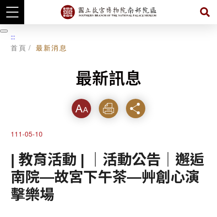
跳
到
暫
:::
主
停
首頁
最新消息
要
內
容
最新訊息
字級
列印
分享
111-05-10
| 教育活動 | ｜活動公告｜邂逅
南院—故宮下午茶—艸創心演
擊樂場