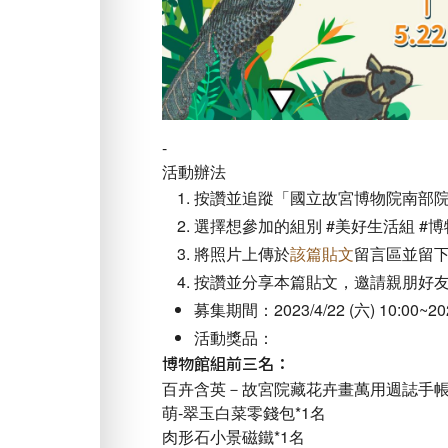
-
活動辦法
按讚並追蹤「國立故宮博物院南部
選擇想參加的組別 #美好生活組 #
將照片上傳於
該篇貼文
留言區並留下
按讚並分享本篇貼文，邀請親朋好
募集期間：2023/4/22 (六) 10:00~2023
活動獎品：
博物館組前三名：
百卉含英－故宮院藏花卉畫萬用週誌手帳-
萌-翠玉白菜零錢包*1名
肉形石小景磁鐵*1名