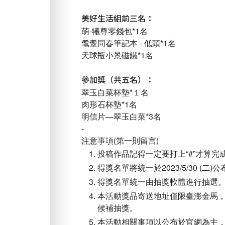
美好生活組前三名：
萌-犧尊零錢包*1名
耄耋同春筆記本 - 低頭*1名
天球瓶小景磁鐵*1名
參加獎（共五名）：
翠玉白菜杯墊*１名
肉形石杯墊*1名
明信片—翠玉白菜*3名
-
注意事項(第一則留言)
投稿作品記得一定要打上“#”才算完
得獎名單將統一於2023/5/30 
得獎名單統一由抽獎軟體進行抽選
本活動獎品寄送地址僅限臺澎金馬
候補抽獎。
本活動相關事項以公布於官網為主