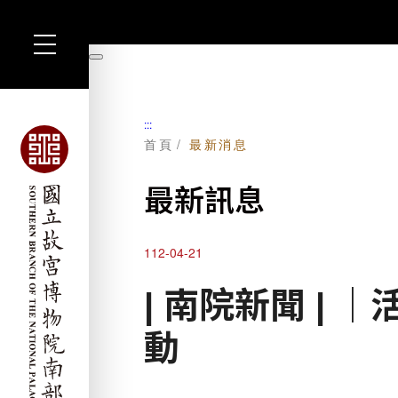
跳
到
暫
主
停
要
內
容
:::
首頁
最新消息
最新訊息
112-04-21
| 南院新聞 |
動