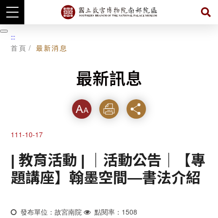
跳
到
暫
:::
主
停
首頁
最新消息
要
內
容
最新訊息
字級
列印
分享
111-10-17
| 教育活動 | ｜活動公告｜【專
題講座】翰墨空間—書法介紹
發布單位：故宮南院
點閱率：1508