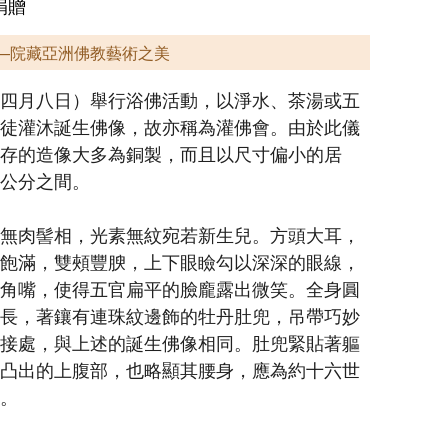
捐贈
—院藏亞洲佛教藝術之美
四月八日）舉行浴佛活動，以淨水、茶湯或五
徒灌沐誕生佛像，故亦稱為灌佛會。由於此儀
存的造像大多為銅製，而且以尺寸偏小的居
公分之間。
無肉髻相，光素無紋宛若新生兒。方頭大耳，
飽滿，雙頰豐腴，上下眼瞼勾以深深的眼線，
角嘴，使得五官扁平的臉龐露出微笑。全身圓
長，著鑲有連珠紋邊飾的牡丹肚兜，吊帶巧妙
接處，與上述的誕生佛像相同。肚兜緊貼著軀
凸出的上腹部，也略顯其腰身，應為約十六世
。