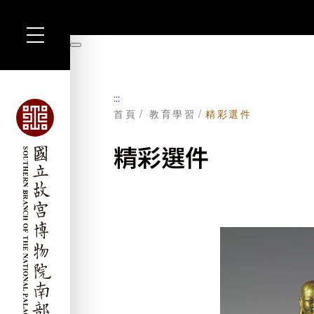
跳
到
暫
主
停
要
內
容
:::
首頁
教育學習
精彩選件
精彩選件