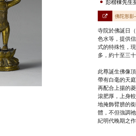
彭楷棟先生
佛陀形影
寺院於佛誕日（
色水等，提供信
式的特殊性，現
多，約十至三十
此尊誕生佛像頂
帶有白毫的天庭
再配合上揚的菱
滾肥厚，上身較
地掩飾臂膀的銜
體，不但強調祂
紀明代晚期之作