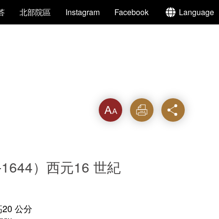
答
北部院區
Instagram
Facebook
Language
字級
列印
分享
-1644）西元16 世紀
高20 公分