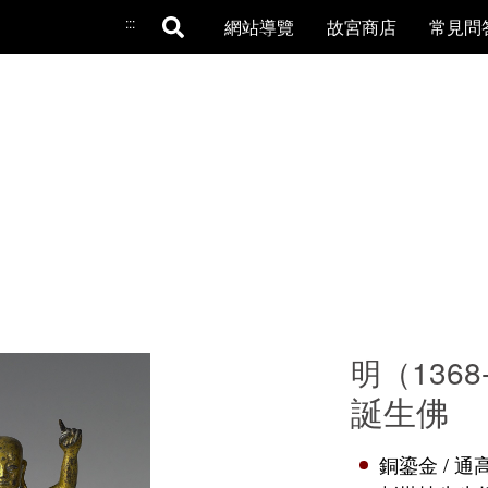
:::
網站導覽
故宮商店
常見問
明（1368
誕生佛
銅鎏金 / 通