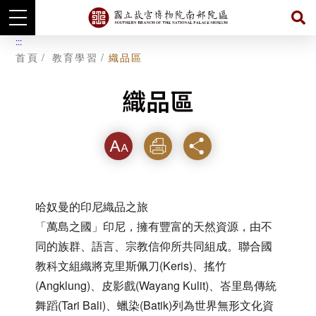
跳
:::
到
首頁
教育學習
織品區
主
要
內
容
織品區
字級
列印
分享
哈奴曼的印尼織品之旅
「萬島之國」印尼，擁有豐富的天然資源，由不
同的族群、語言、宗教信仰所共同組成。聯合國
教科文組織將克里斯佩刀(Keris)、搖竹
(Angklung)、皮影戲(Wayang Kulit)、峇里島傳統
舞蹈(Tari Bali)、蠟染(Batik)列為世界無形文化資