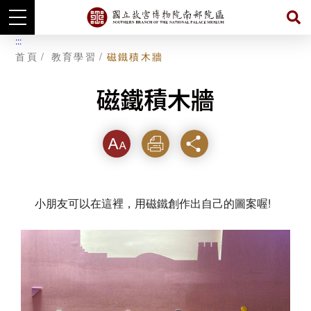
跳
:::
到
首頁
教育學習
磁鐵積木牆
主
要
內
容
磁鐵積木牆
字級
列印
分享
小朋友可以在這裡，用磁鐵創作出自己的圖案喔!