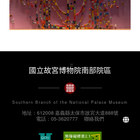
:::
國立故宮博物院南部院區
Southern Branch of the National Palace Museum
地址：612008 嘉義縣太保市故宮大道888號
La
電話：05-3620777
聯絡我們