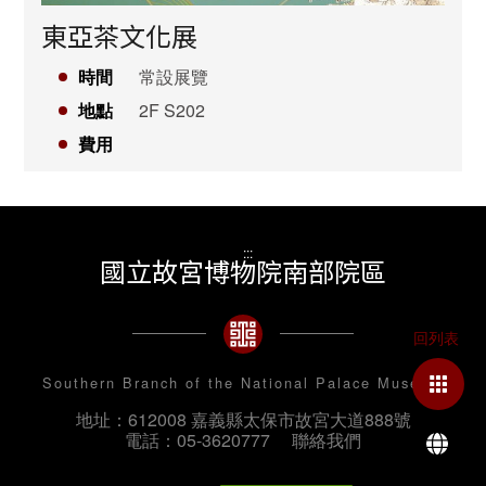
東亞茶文化展
時間
常設展覽
地點
2F S202
費用
:::
國立故宮博物院南部院區
Southern Branch of the National Palace Museum
地址：612008 嘉義縣太保市故宮大道888號
La
電話：05-3620777
聯絡我們