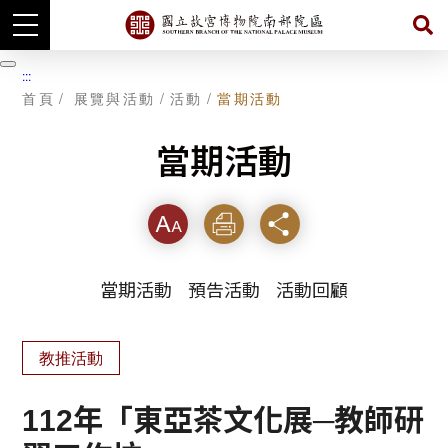
跳
到
暫
:::
主
停
首頁
展覽與活動
活動
當期活動
要
內
容
當期活動
字級
列印
分享
當期活動
預告活動
活動回顧
教推活動
112年「東亞茶文化展─教師研