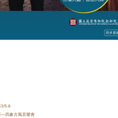
5-6
茶—四象古風音樂會