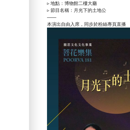
▹ 地點：博物館二樓大廳
▹ 節目名稱：月光下的土地公
——
本演出自由入席，同步於粉絲專頁直播