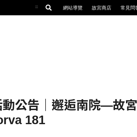
:::
網站導覽
故宮商店
常見問
 ｜活動公告｜邂逅南院—
va 181