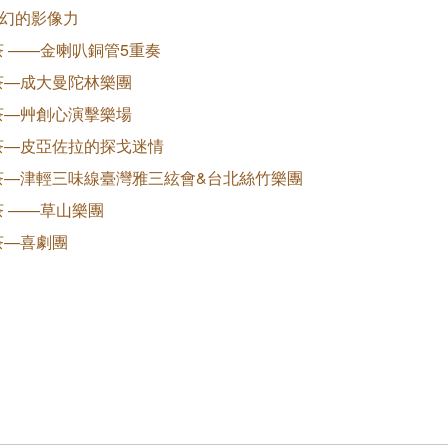
奇幻的影像力
 ——金喇叭銅管5重奏
茶—成大曼陀林樂團
茶—艸創心演擊樂場
茶—皮亞佐拉的探戈迷情
茶—津輕三味線臺灣雅三絃會&台北絲竹樂團
 ——草山樂團
茶—喜劇團