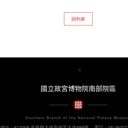
:::
國立故宮博物院南部院區
Southern Branch of the National Palace Muse
地址：612008 嘉義縣太保市故宮大道888號
電話：05-36207