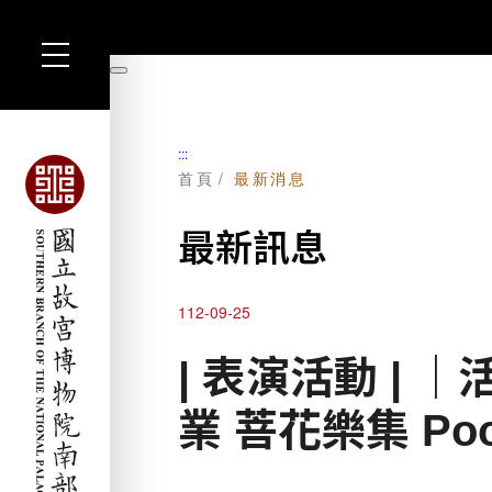
跳
到
暫
主
停
要
內
容
:::
首頁
最新消息
最新訊息
112-09-25
| 表演活動 |
業 菩花樂集 Poor