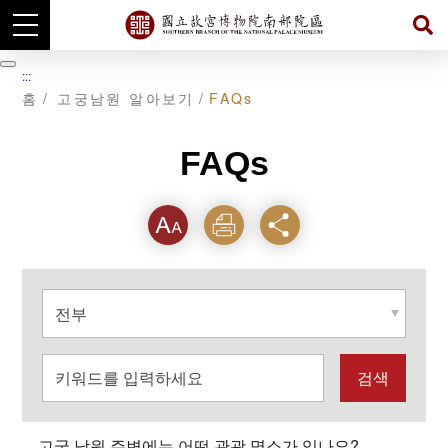
주
요
暫
:::
내
停
홈
고궁남원 알아보기
FAQs
용
섹
션
으
FAQs
로
이
동
텍스
인쇄
공유
트크
選
기를
擇
分
類
關
鍵
字
고궁 남원 주변에는 어떤 관광 명소가 있나요?