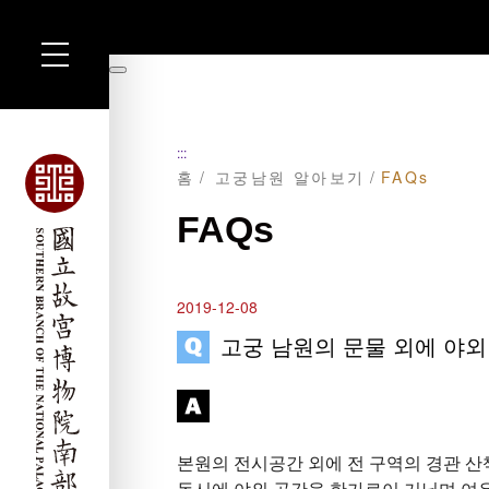
주
요
暫
내
停
용
섹
션
:::
으
홈
고궁남원 알아보기
FAQs
로
이
동
FAQs
2019-12-08
고궁 남원의 문물 외에 야외
본원의 전시공간 외에 전 구역의 경관 산책
동시에 야외 공간을 한가로이 거닐며 여