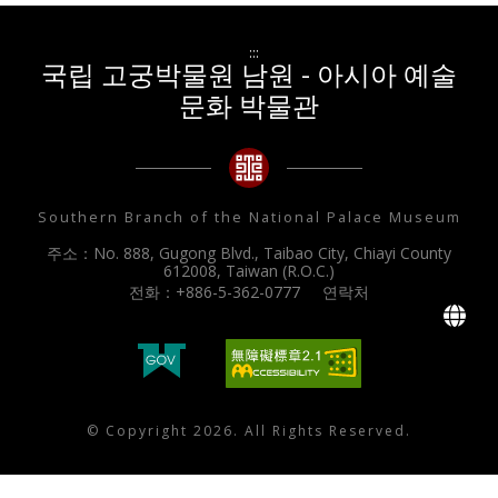
:::
국립 고궁박물원 남원 - 아시아 예술
문화 박물관
Southern Branch of the National Palace Museum
주소：No. 888, Gugong Blvd., Taibao City, Chiayi County
612008, Taiwan (R.O.C.)
전화：+886-5-362-0777
연락처
L
© Copyright 2026. All Rights Reserved.