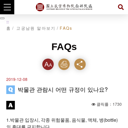
주
요
暫
:::
내
停
홈
고궁남원 알아보기
FAQs
용
섹
션
으
FAQs
로
이
동
텍스
인쇄
공유
트크
2019-12-08
기를
박물관 관람시 어떤 규정이 있나요?
클릭률：1730
1.박물관 입장시, 각종 위험물품, 음식물, 액체, 병(bottle)
의 휴대를 금지합니다.