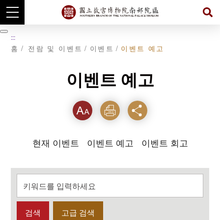
주
요
暫
:::
내
停
홈
전람 및 이벤트
이벤트
이벤트 예고
용
섹
션
으
이벤트 예고
로
이
동
텍스
인쇄
공유
트크
현재 이벤트
이벤트 예고
이벤트 회고
기를
고급 검색