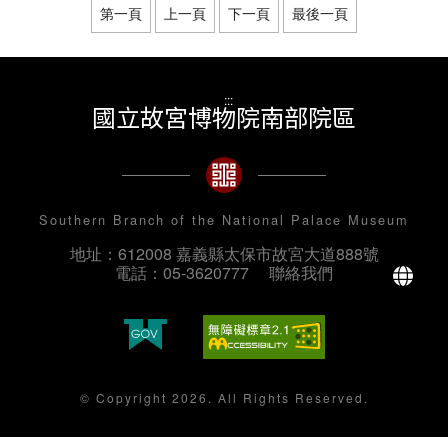
第一頁
上一頁
下一頁
最後一頁
:::
國立故宮博物院南部院區
Southern Branch of the National Palace Museum
地址：612008 嘉義縣太保市故宮大道888號
La
電話：05-3620777
聯絡我們
© Copyright 2026. All Rights Reserved.