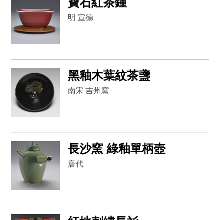
寶石紅茶鍾
明 宣德
黑釉木葉紋茶盞
南宋 吉州窯
長沙窯 綠釉單柄壺
唐代