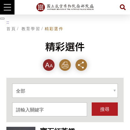
跳
到
暫
:::
主
停
首頁
教育學習
精彩選件
要
內
容
精彩選件
字級
列印
分享