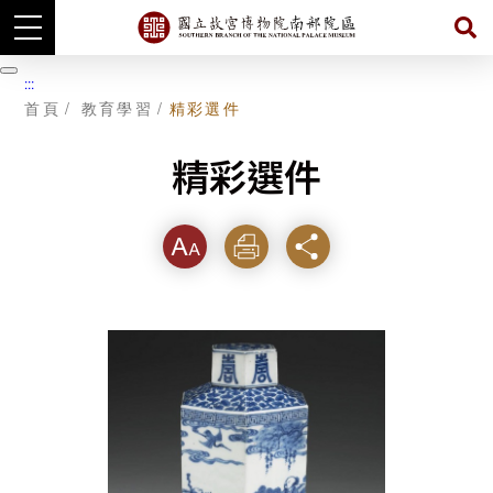
跳
到
暫
:::
主
停
首頁
教育學習
精彩選件
要
內
容
精彩選件
字級
列印
分享