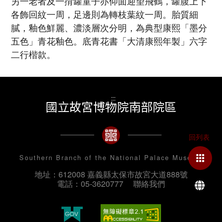
另一老者及一揹罐童子亦仰面迎望飛鶴，罐腹上下
各飾回紋一周，足邊則為轉枝葉紋一周。胎質細
膩，釉色鮮麗、濃淡層次分明，為典型康熙「墨分
五色」青花釉色。底青花書「大清康熙年製」六字
二行楷款。
:::
國立故宮博物院南部院區
Southern Branch of the National Palace Museum
地址：612008 嘉義縣太保市故宮大道888號
La
電話：05-3620777
聯絡我們