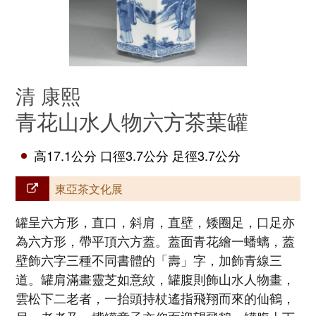
清 康熙
青花山水人物六方茶葉罐
高17.1公分 口徑3.7公分 足徑3.7公分
東亞茶文化展
罐呈六方形，直口，斜肩，直壁，矮圈足，口足亦
為六方形，帶平頂六方蓋。蓋面青花繪一蟠螭，蓋
壁飾六字三種不同書體的「壽」字，加飾青線三
道。罐肩滿畫靈芝如意紋，罐腹則飾山水人物畫，
雲松下二老者，一抬頭持杖遙指飛翔而來的仙鶴，