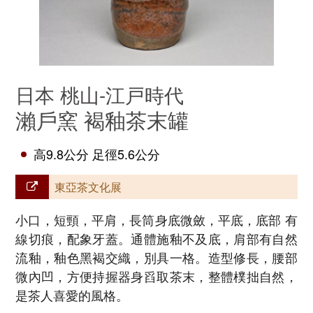
日本 桃山-江戸時代
瀨戶窯 褐釉茶末罐
高9.8公分 足徑5.6公分
東亞茶文化展
小口，短頸，平肩，長筒身底微斂，平底，底部 有
線切痕，配象牙蓋。通體施釉不及底，肩部有自然
流釉，釉色黑褐交織，別具一格。造型修長，腰部
微內凹，方便持握器身舀取茶末，整體樸拙自然，
是茶人喜愛的風格。