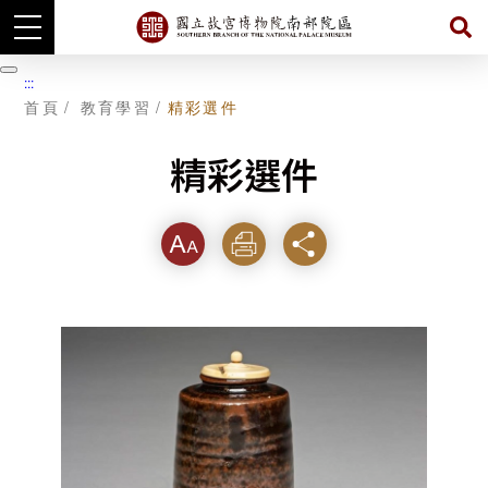
跳
到
暫
:::
主
停
首頁
教育學習
精彩選件
要
內
容
精彩選件
字級
列印
分享