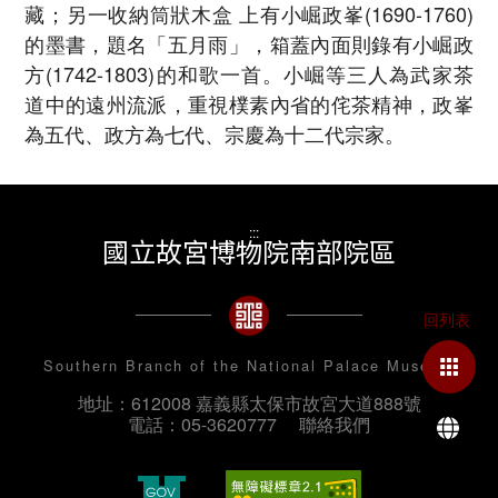
藏；另一收納筒狀木盒 上有小崛政峯(1690-1760)
的墨書，題名「五月雨」，箱蓋內面則錄有小崛政
方(1742-1803)的和歌一首。小崛等三人為武家茶
道中的遠州流派，重視樸素內省的侘茶精神，政峯
為五代、政方為七代、宗慶為十二代宗家。
:::
國立故宮博物院南部院區
Southern Branch of the National Palace Museum
地址：612008 嘉義縣太保市故宮大道888號
La
電話：05-3620777
聯絡我們