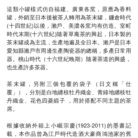
這類小罐樣式仿自福建、廣東各窯，原應為香料
罐，外銷至日本後被茶人轉用為茶末罐，鐮倉時代
(十四世紀)以後，瀨戶、美濃各窯均有仿造。室町
時代末期(十六世紀)隨著草庵茶的興起，日本製的
茶末罐成為主流，生產地遍及全日本。瀨戶是日本
愛知縣瀨戶市周邊生產陶瓷器的總稱，多產日常用
器。桃山時代（十六世紀晚期）隨著茶道的興盛，
也生產許多茶器。
茶末罐，另附三個包覆的袋子（日文稱「仕
覆」），分別是白地纏枝牡丹織金、青綠地纏枝牡
丹織金、花色四菱緞子 ，用於搭配不同主題的茶
席。
根據收納外箱上小崛宗慶(1923-2011)的墨書記
載，本作品曾為江戶時代造酒大豪商鴻池家的舊