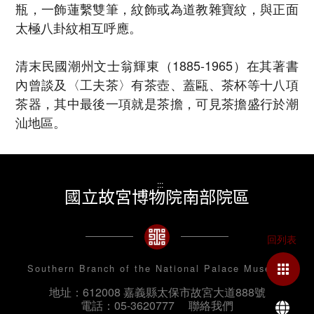
瓶，一飾蓮繫雙筆，紋飾或為道教雜寶紋，與正面
太極八卦紋相互呼應。
清末民國潮州文士翁輝東（1885-1965）在其著書
內曾談及〈工夫茶〉有茶壺、蓋甌、茶杯等十八項
茶器，其中最後一項就是茶擔，可見茶擔盛行於潮
汕地區。
:::
國立故宮博物院南部院區
Southern Branch of the National Palace Museum
地址：612008 嘉義縣太保市故宮大道888號
La
電話：05-3620777
聯絡我們