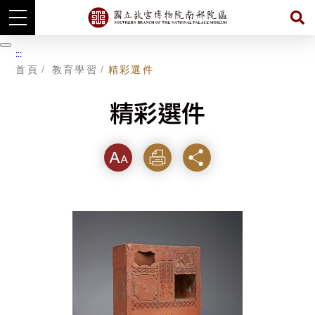
跳
到
暫
:::
主
停
首頁
教育學習
精彩選件
要
內
容
精彩選件
字級
列印
分享