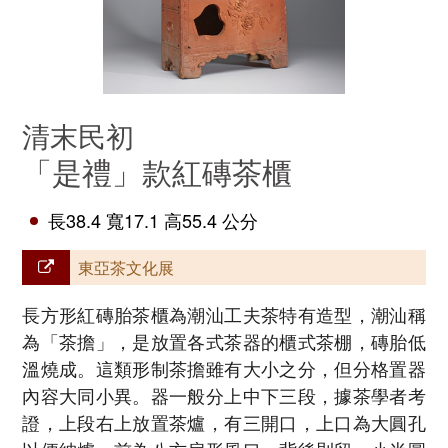
清末民初
「是禮」款紅磚茶櫃
長38.4 寬17.1 高55.4 公分
東亞茶文化展
長方形紅磚胎茶櫃為潮汕工夫茶特有造型，潮汕稱
為「茶擔」，是放置各式茶器的櫃式茶棚，磚胎低
溫燒成。這類形制茶擔雖有大小之分，但分格置器
內容大同小異。器一般分上中下三段，據茶學者考
證，上段右上放置茶爐，有三開口，上口為大圓孔