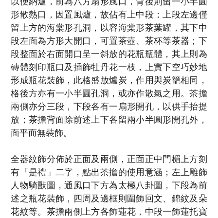
以便納爐，前為八方扇形風口，背後則留一小半圓
形散熱口，因置風爐，故佔有上中段；上段左邊僅
留上方的海棠形孔洞，以容海棠形茶葉罐，其下中
段左面為方形大開口，可置茶壺、茶杯等茶器；下
段整面於右面開口呈一斜放的花瓶瓶體，其上則為
磚體刻印瓶口及插飾牡丹花一枝，上實下空巧妙地
形成瓶花裝飾，此格盛放爐炭，作用與炭籠相同，
格後方亦有一小半圓孔洞，或亦作散氣之用。茶擔
兩側亦分三段，下段各有一扇形開孔，以供手抬提
放；茶擔背面除前述上下各留兩小半圓形開孔外，
面平而無裝飾。
全器紋飾分佈於正面及兩側，正面正中門楣上方刻
有「是禮」二字，點出茶擔的使用意涵；左上雕飾
人物騎獸圖，通風口下方為太極八卦圖，下段為前
述之瓶花裝飾，四周及邊框則圍飾回文、錦紋及朵
花紋等。茶擔兩側上方各飾蓮花，中段一飾蓮托寶