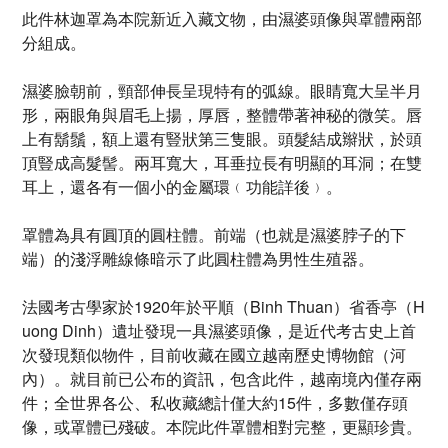
此件林迦罩為本院新近入藏文物，由濕婆頭像與罩體兩部
分組成。
濕婆臉朝前，頸部伸長呈現特有的弧線。眼睛寬大呈半月
形，兩眼角與眉毛上揚，厚唇，整體帶著神秘的微笑。唇
上有鬍鬚，額上還有豎狀第三隻眼。頭髮結成辮狀，於頭
頂豎成高髮髻。兩耳寬大，耳垂拉長有明顯的耳洞；在雙
耳上，還各有一個小的金屬環﹙功能詳後﹚。
罩體為具有圓頂的圓柱體。前端（也就是濕婆脖子的下
端）的淺浮雕線條暗示了此圓柱體為男性生殖器。
法國考古學家於1920年於平順（Binh Thuan）省香亭（H
uong Dinh）遺址發現一具濕婆頭像，是近代考古史上首
次發現類似物件，目前收藏在國立越南歷史博物館（河
內）。就目前已公布的資訊，包含此件，越南境內僅存兩
件；全世界各公、私收藏總計僅大約15件，多數僅存頭
像，或罩體已殘破。本院此件罩體相對完整，更顯珍貴。