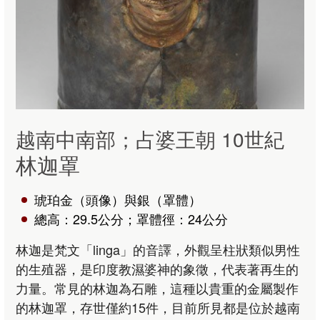
越南中南部；占婆王朝 10世紀
林迦罩
琥珀金（頭像）與銀（罩體）
總高：29.5公分；罩體徑：24公分
林迦是梵文「linga」的音譯，外觀呈柱狀類似男性
的生殖器，是印度教濕婆神的象徵，代表著再生的
力量。常見的林迦為石雕，這種以貴重的金屬製作
的林迦罩，存世僅約15件，目前所見都是位於越南