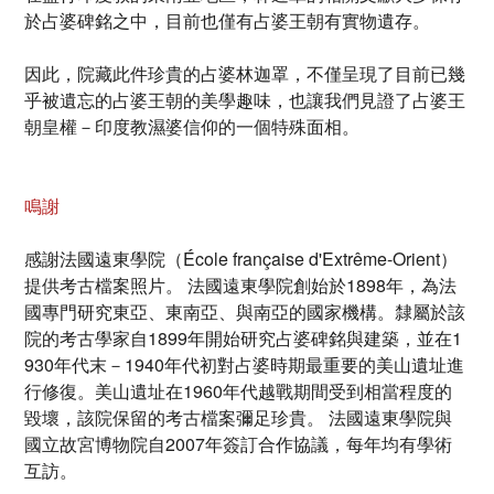
於占婆碑銘之中，目前也僅有占婆王朝有實物遺存。
因此，院藏此件珍貴的占婆林迦罩，不僅呈現了目前已幾
乎被遺忘的占婆王朝的美學趣味，也讓我們見證了占婆王
朝皇權－印度教濕婆信仰的一個特殊面相。
鳴謝
感謝法國遠東學院（École française d'Extrême-Orient）
提供考古檔案照片。 法國遠東學院創始於1898年，為法
國專門研究東亞、東南亞、與南亞的國家機構。隸屬於該
院的考古學家自1899年開始研究占婆碑銘與建築，並在1
930年代末－1940年代初對占婆時期最重要的美山遺址進
行修復。美山遺址在1960年代越戰期間受到相當程度的
毀壞，該院保留的考古檔案彌足珍貴。 法國遠東學院與
國立故宮博物院自2007年簽訂合作協議，每年均有學術
互訪。