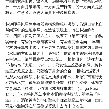
一體的最高的神。也因此，濕婆成為印度教中最為複雜的
神，一方面是破壞者，一方面是苦行者，另一方面又是拯
救者、仁慈者。濕婆因而具有許多種樣貌。
林迦即是以男性生殖器的樣貌顯現的濕婆，乃源自古老自
然崇拜中的生殖崇拜。在造像表現上，有些林迦飾有一
面、四面（面對四個方位）、或五面（第五面朝上）的濕
婆頭像，有些飾一尊濕婆立像，有些則完全素面。 早期
的林迦僅單獨出現，後來更常見的型態則是將林迦置於有
出水口的方型凹槽之上。祭祀時，信徒將牛奶等液體澆灌
在林迦上，液體最終從出水口流走。根據研究：這種方形
凹槽稱為「尤尼」（yoni），乃女性生殖器的象徵。將林
迦置於尤尼之上，乃隱喻了男女的交合。 相較於濕婆其
他擬人化的樣貌，林迦是更抽象的形式，象徵宇宙運行更
純粹的本質，被認為是濕婆最神聖、精粹的樣貌。林迦梵
文意思為「標誌」，依據《林迦往事書》（Linga Puran
a）：「人們藉以認知事物本質的獨特標誌，即稱為『林
迦』」。濕婆神廟的中心聖龕中往往就是立著林迦，由此
可見林迦崇拜在印度教濕婆派中占有中心地位。