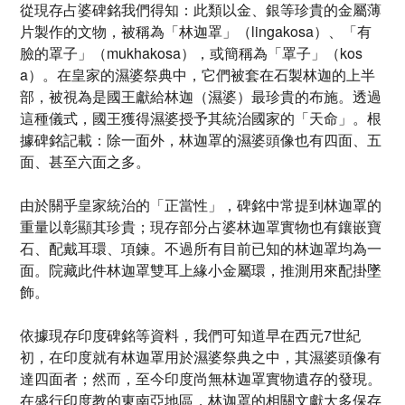
從現存占婆碑銘我們得知：此類以金、銀等珍貴的金屬薄
片製作的文物，被稱為「林迦罩」（lingakosa）、「有
臉的罩子」（mukhakosa），或簡稱為「罩子」（kos
a）。在皇家的濕婆祭典中，它們被套在石製林迦的上半
部，被視為是國王獻給林迦（濕婆）最珍貴的布施。透過
這種儀式，國王獲得濕婆授予其統治國家的「天命」。根
據碑銘記載：除一面外，林迦罩的濕婆頭像也有四面、五
面、甚至六面之多。
由於關乎皇家統治的「正當性」，碑銘中常提到林迦罩的
重量以彰顯其珍貴；現存部分占婆林迦罩實物也有鑲嵌寶
石、配戴耳環、項鍊。不過所有目前已知的林迦罩均為一
面。院藏此件林迦罩雙耳上緣小金屬環，推測用來配掛墜
飾。
依據現存印度碑銘等資料，我們可知道早在西元7世紀
初，在印度就有林迦罩用於濕婆祭典之中，其濕婆頭像有
達四面者；然而，至今印度尚無林迦罩實物遺存的發現。
在盛行印度教的東南亞地區，林迦罩的相關文獻大多保存