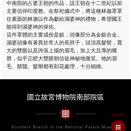
中南部的占婆王朝的作品，該王朝在十二世紀以前
主要信仰印度教。在祭祀儀式中，將這種林迦罩罩
住素面的林迦以作為獻給濕婆神的禮物，希望國王
能得到濕婆神的保佑。
這件罩體的主要成份是銀，頭像部分為金銀合金。
濕婆頭像有著異於常人的長脖子，頭頂高髮髻，寬
大的雙眼以及誇張上揚的眉毛，加上大且厚的嘴
唇，似乎正瞪大雙眼朝信徒神秘地微笑。祂的眉
毛、鬍鬚、髮辮都有刻花處理，十分細緻。
:::
國立故宮博物院南部院區
Southern Branch of the National Palace Museum