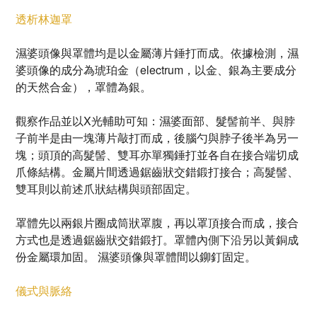
透析林迦罩
濕婆頭像與罩體均是以金屬薄片錘打而成。依據檢測，濕
婆頭像的成分為琥珀金（electrum，以金、銀為主要成分
的天然合金），罩體為銀。
觀察作品並以X光輔助可知：濕婆面部、髮髻前半、與脖
子前半是由一塊薄片敲打而成，後腦勺與脖子後半為另一
塊；頭頂的高髮髻、雙耳亦單獨錘打並各自在接合端切成
爪條結構。金屬片間透過鋸齒狀交錯鍛打接合；高髮髻、
雙耳則以前述爪狀結構與頭部固定。
罩體先以兩銀片圈成筒狀罩腹，再以罩頂接合而成，接合
方式也是透過鋸齒狀交錯鍛打。罩體內側下沿另以黃銅成
份金屬環加固。 濕婆頭像與罩體間以鉚釘固定。
儀式與脈絡