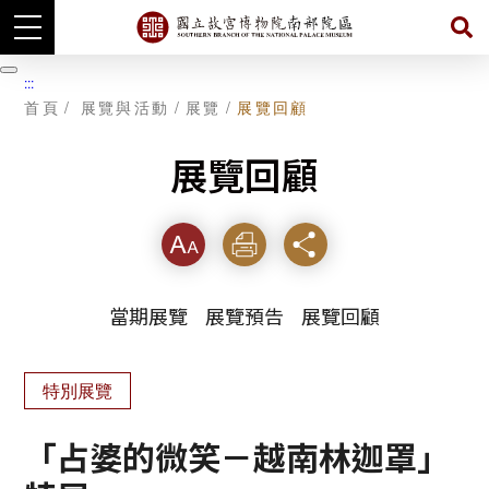
跳
到
暫
:::
主
停
首頁
展覽與活動
展覽
展覽回顧
要
內
容
展覽回顧
字級
列印
分享
當期展覽
展覽預告
展覽回顧
特別展覽
「占婆的微笑－越南林迦罩」