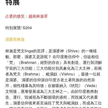
特展
占婆的微笑：越南林迦罩
特別展覽/ S204
濕婆與林迦
林迦是梵文linga的音譯，是濕婆神（Shiva）的一種樣
貌。那麼，濕婆又是誰呢？ 在印度教信仰中，信徒相信
「梵」（Brahman，絕對的存在）具有創造、運行與消解
宇宙的三大功能；三大功能分別具象化為三大主神，前兩
者為梵天（Brahma）、毗濕奴（Vishnu），最後一位就
是濕婆。 濕婆的信仰源自印度古老土著民族的自然崇
拜，個性殘暴為其特徵；在被吸納入《吠陀》（Veda）
文明後，逐漸發展成為三大主神之一。由於印度教將創
造、運行、毀滅視為不斷循環的過程，而毀滅又代表重
生，濕婆信仰後來甚至涵括了梵天與毗濕奴，而成為三位