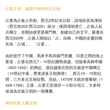
占婆王朝：越南中南部的古王朝
占婆為占族人所創。西元2世紀末以前，該地區原為漢朝
（西元前202-西元220）統治；後因漢朝衰亡，占族人起
兵獨立，並開始接受婆羅門教、創建自己的文字。最遲在
西元629年，占族人開始以「占」自稱，中國的史書則稱
其為「占城」、「占婆」。
由於扼守了中國、馬來半島與蘇門答臘、印度之間的海上
要道，占婆在西元7－10世紀國勢鼎盛。但隨著高棉帝國
（802-1432）的興起、源自越南北部的京族從中國獨立
（10世紀中葉，歷來諸多王朝興替），西元10－15世紀
間，三方多次互相征戰、洗劫。1470年大敗於後黎朝（1
428-1789）之後，占婆王室僅存一小部分領土，大多時
候成為京族王朝的一個藩屬。
稀珍的新入藏文物