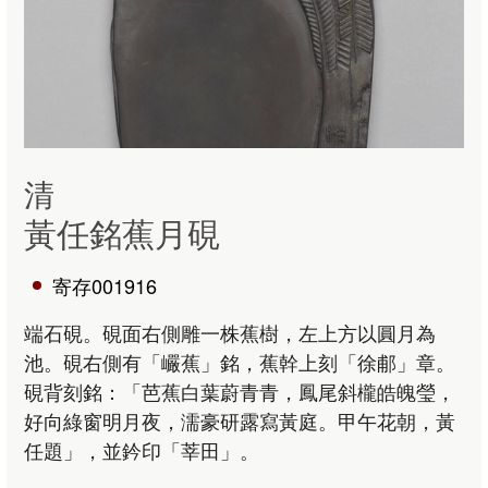
清
黃任銘蕉月硯
寄存001916
端石硯。硯面右側雕一株蕉樹，左上方以圓月為
池。硯右側有「巗蕉」銘，蕉幹上刻「徐郙」章。
硯背刻銘：「芭蕉白葉蔚青青，鳳尾斜櫳皓魄瑩，
好向綠窗明月夜，濡豪研露寫黃庭。甲午花朝，黃
任題」，並鈐印「莘田」。