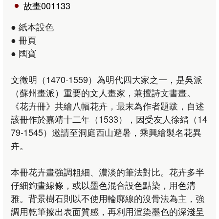
故畫001133
● 紙本設色
● 冊頁
● 國寶
文徵明（1470-1559）為明代四大家之一，是吳派
（蘇州畫派）重要的文人畫家，兼擅詩文書畫。
《花卉冊》共繪八幅花卉，最末為作者題跋，自述
該冊作於嘉靖十二年（1533），因受友人徐縉（14
79-1545）邀請至洞庭西山避暑，乘興繪製名花異
卉。
本冊花卉畫強調粗細、濃淡的筆法對比。花卉多半
仔細鉤畫線條，或以墨色混合設色點染，用色清
雅。背景樹石則以不使用輪廓線的沒骨法為主，強
調用乾筆擦出表面質感，再利用渲染墨色的深淺呈