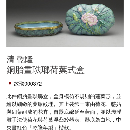
清 乾隆
銅胎畫琺瑯荷葉式盒
故琺000372
此件銅胎畫琺瑯盒，盒身模仿不規則的蓮葉形，並
繪以細緻的葉脈紋理。其上裝飾一束由荷花、慈姑
與細葉組成的花卉，自器底綿延至蓋面，並以淺浮
雕手法使荷花與荷葉浮凸於器表。器底為白地，中
央書紅色「乾隆年製」楷款。