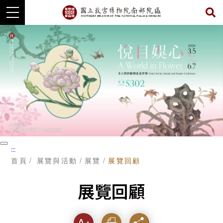
跳
到
主
要
內
容
暫
:::
停
首頁
展覽與活動
展覽
展覽回顧
展覽回顧
字級
列印
分享