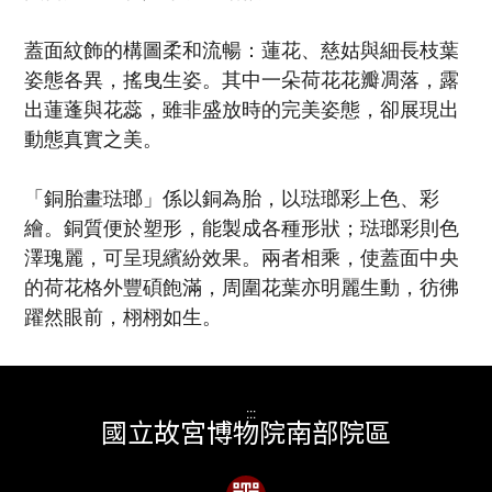
蓋面紋飾的構圖柔和流暢：蓮花、慈姑與細長枝葉
姿態各異，搖曳生姿。其中一朵荷花花瓣凋落，露
出蓮蓬與花蕊，雖非盛放時的完美姿態，卻展現出
動態真實之美。
「銅胎畫琺瑯」係以銅為胎，以琺瑯彩上色、彩
繪。銅質便於塑形，能製成各種形狀；琺瑯彩則色
澤瑰麗，可呈現繽紛效果。兩者相乘，使蓋面中央
的荷花格外豐碩飽滿，周圍花葉亦明麗生動，彷彿
躍然眼前，栩栩如生。
:::
國立故宮博物院南部院區