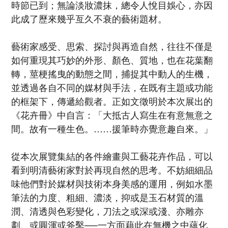
時節已到；無論淡妝濃抹，總令人悅目娛心，亦因
此成了歷來幾乎亙久不衰的藝術題材。
藝術家感受、思索、探討與再造自然，往往不僅是
如何重現其巧妙的外形、顏色、質地，也在花葉翻
轉，莖梗搖曳的動態之間，捕捉其中動人的生機，
並透過各自不同的媒材與手法，在既有主題或功能
的框架下，傳遞給觀者。正如文徵明於本次展出的
《花卉冊》中自言：「大抵古人寫生在有意無意之
間。故有一種生色。……援筆時亦覺意趣自來。」
從本次展覽集結的各件繪畫與工藝花卉作品，可以
看到明清藝術家對於再現自然的思考。不妨細細品
味他們對於媒材與技術本身美感的運用，例如水墨
筆法的力度、粗細、濃淡，抑或是玉石材質的溫
潤、清透與色彩變化，刀法之或深或淺、亦雕亦
劃、或圓渾或斧鑿──一方面藉此在無機之中蘊化