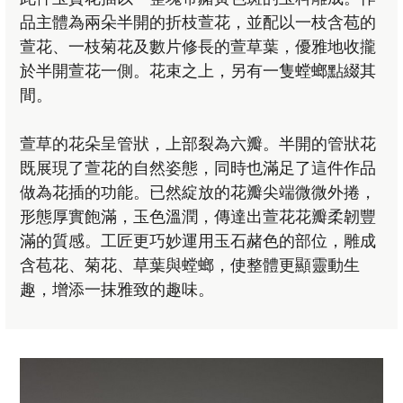
品主體為兩朵半開的折枝萱花，並配以一枝含苞的
萱花、一枝菊花及數片修長的萱草葉，優雅地收攏
於半開萱花一側。花束之上，另有一隻螳螂點綴其
間。
萱草的花朵呈管狀，上部裂為六瓣。半開的管狀花
既展現了萱花的自然姿態，同時也滿足了這件作品
做為花插的功能。已然綻放的花瓣尖端微微外捲，
形態厚實飽滿，玉色溫潤，傳達出萱花花瓣柔韌豐
滿的質感。工匠更巧妙運用玉石赭色的部位，雕成
含苞花、菊花、草葉與螳螂，使整體更顯靈動生
趣，增添一抹雅致的趣味。