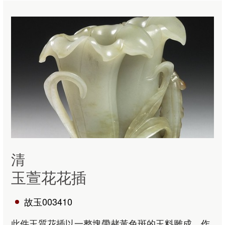
清
玉萱花花插
故玉003410
此件玉質花插以一整塊帶赭黃色斑的玉料雕成。作