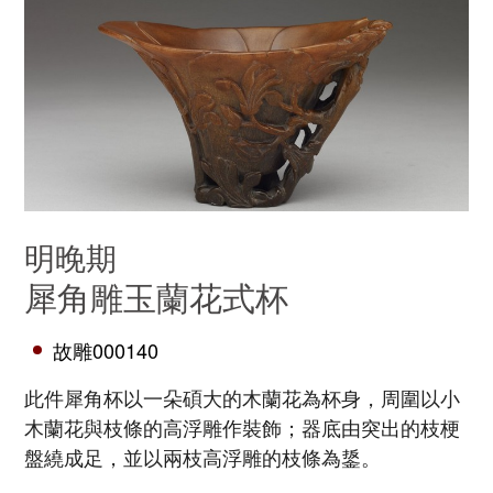
明晚期
犀角雕玉蘭花式杯
故雕000140
此件犀角杯以一朵碩大的木蘭花為杯身，周圍以小
木蘭花與枝條的高浮雕作裝飾；器底由突出的枝梗
盤繞成足，並以兩枝高浮雕的枝條為鋬。