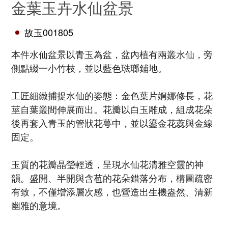
金葉玉卉水仙盆景
故玉001805
本件水仙盆景以青玉為盆，盆內植有兩叢水仙，旁
側點綴一小竹枝，並以藍色琺瑯鋪地。
工匠細緻捕捉水仙的姿態：金色葉片婀娜修長，花
莖自葉叢間伸展而出。花瓣以白玉雕成，組成花朵
後再套入青玉的管狀花萼中，並以鎏金花蕊與金線
固定。
玉質的花瓣晶瑩輕透，呈現水仙花清雅空靈的神
韻。盛開、半開與含苞的花朵錯落分布，構圖疏密
有致，不僅增添層次感，也營造出生機盎然、清新
幽雅的意境。