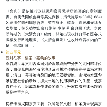
《會典》是依據行政組織和官員職掌所編纂的典章制度
書。自明代開啟會典修纂先例後，清代從康熙23年(1684)
延續明代體例編修會典，並在雍正、乾隆、嘉慶和光緒五
次增修，後又擴增出會典則例(事例)和會典圖形式。嘉慶
朝時期的《大清會典》編修，開始出現收錄典章有關各式
圖樣及行政地理圖。《大清會典圖》也收錄嘉義在內的二
幅「臺灣府圖」。
第四單元
塵封往事．檔案中嘉義的故事
嘉義與世界文明古國同列於溫帶與熱帶分界的北回歸線位
置，由倒風內海的海岸地形及河川堆積的海岸平原漸次開
展，演出一幕幕滄海桑田的地理景觀變換。由河港水運帶
動移墾社會的發展，擴大土地的利用和農作的生產，使嘉
義在十八世紀成為稻作盛產的嘉邑，扮演接濟福建米糧的
舉足輕重角色。
從檔冊裡揭開嘉義面貌，跟隨清代文獻、檔案所呈現與嘉