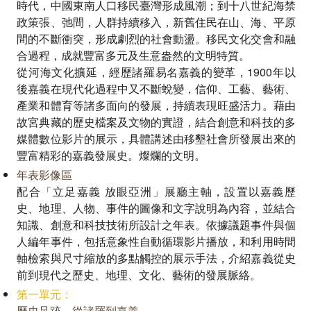
時代，中國東南人口移民臺灣形成風潮；到十八世紀海禁
政策張、弛間，人群持續移入，新舊住民在山、海、平原
間的不斷衝突，形成劇烈的社會動盪。移民文化交會和融
合過程，成就豐富多元及生意盎然的文明特質。
從河海文化擴延，經歷諸羅易名嘉義的變革，1900年以
後嘉義在現代化過程中又不斷蛻變，信仰、工藝、藝術、
產業和體育等諸多面向的發展，持續表現旺盛活力。藉由
故宮典藏的歷史檔案及文物的實證，結合創意和科技的多
媒體數位影片的展示，具體講述由移墾社會所發展出來的
豐富精彩的嘉義發展史。燦爛的文明。
年表影像區
配合「立足嘉義 放眼亞洲」展廳主軸，設置以嘉義歷
史、地理、人物、事件的圖像和文字說明為內容，並結合
知識、創意和科技技術所設計之年表。依據議題事件與個
人編年事件，包括意象性自動循環影片播放，和利用時間
軸檢索與尺寸縮放的多點觸控的展示手法，介紹嘉義從史
前到現代之歷史、地理、文化、藝術的發展脈絡。
第一單元：
歷史足跡－從諸羅到嘉義