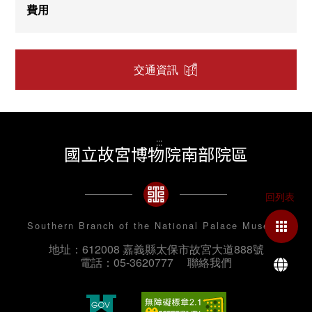
費用
交通資訊
:::
國立故宮博物院南部院區
Southern Branch of the National Palace Museum
地址：612008 嘉義縣太保市故宮大道888號
La
電話：05-3620777
聯絡我們