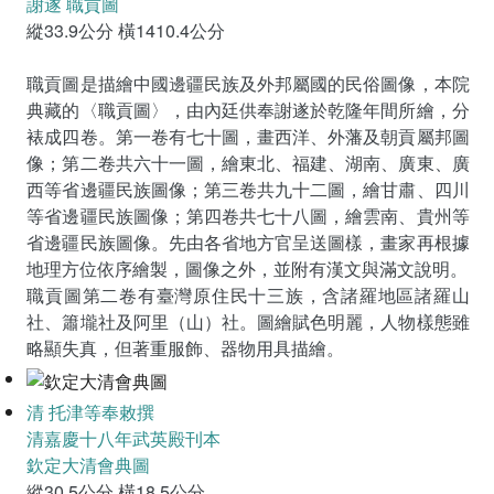
謝遂 職貢圖
縱33.9公分 橫1410.4公分
職貢圖是描繪中國邊疆民族及外邦屬國的民俗圖像，本院
典藏的〈職貢圖〉，由內廷供奉謝遂於乾隆年間所繪，分
裱成四卷。第一卷有七十圖，畫西洋、外藩及朝貢屬邦圖
像；第二卷共六十一圖，繪東北、福建、湖南、廣東、廣
西等省邊疆民族圖像；第三卷共九十二圖，繪甘肅、四川
等省邊疆民族圖像；第四卷共七十八圖，繪雲南、貴州等
省邊疆民族圖像。先由各省地方官呈送圖樣，畫家再根據
地理方位依序繪製，圖像之外，並附有漢文與滿文說明。
職貢圖第二卷有臺灣原住民十三族，含諸羅地區諸羅山
社、簫壠社及阿里（山）社。圖繪賦色明麗，人物樣態雖
略顯失真，但著重服飾、器物用具描繪。
清 托津等奉敕撰
清嘉慶十八年武英殿刊本
欽定大清會典圖
縱30.5公分 橫18.5公分