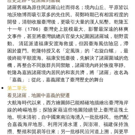
諸羅舊稱為原住民諸羅山社而得名；境內山丘、平原皆以
地沃物博而吸引眾多的先住民。荷鄭時期已有相當程度的
開發，清朝收服臺灣後，更吸引大量的漢人拓墾。乾隆五
十一年（1786）臺灣史上規模最大、影響最深遠的林爽
文事件，甚至將臺灣鎮總兵官柴大紀圍困諸羅城，朝野震
動。 清廷派遣福康安渡海救援，但因臺海風信險惡，滯
困於廈門。乾隆特授又名「定風珠」的「右旋白螺」，最
後終能平順渡海。福康安抵臺後，先解決了諸羅圍城的危
機，再整合不同族群共同禦敵，諸羅境內終於恢復寧靜。
乾隆為嘉旌諸羅境內居民的和衷共濟，將「諸羅」改名為
「嘉義」；從此，嘉義躍進了臺灣歷史的舞台
第二單元
看見諸羅．地圖中嘉義的變遷
大航海時代以來，西方繪圖師已能精確地描繪出臺灣海岸
線的崎嶇地形；探險家藉這些地圖陸續登上臺灣這塊土
地。明末清初，自中國東南沿海湧入一批批移民。他們配
合嘉義海岸地形、利用河港水運，與澎湖、福建保持漁
撈、墾殖和貿易等往來；另一批移民沿河道上溯，與更早