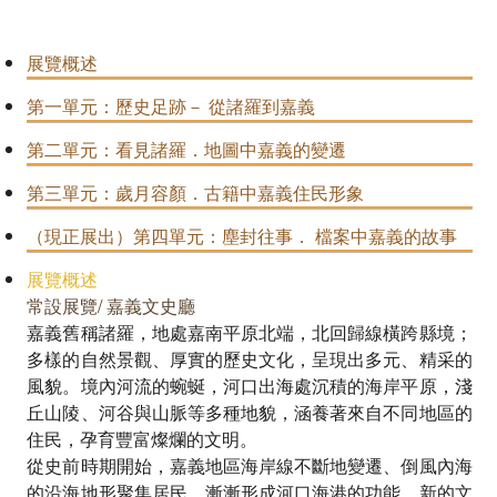
展覽概述
第一單元：歷史足跡－ 從諸羅到嘉義
第二單元：看見諸羅．地圖中嘉義的變遷
第三單元：歲月容顏．古籍中嘉義住民形象
（現正展出）第四單元：塵封往事． 檔案中嘉義的故事
展覽概述
常設展覽/ 嘉義文史廳
嘉義舊稱諸羅，地處嘉南平原北端，北回歸線橫跨縣境；
多樣的自然景觀、厚實的歷史文化，呈現出多元、精采的
風貌。境內河流的蜿蜒，河口出海處沉積的海岸平原，淺
丘山陵、河谷與山脈等多種地貌，涵養著來自不同地區的
住民，孕育豐富燦爛的文明。
從史前時期開始，嘉義地區海岸線不斷地變遷、倒風內海
的沿海地形聚集居民，漸漸形成河口海港的功能，新的文