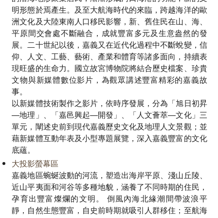
明形態於焉產生。及至大航海時代的來臨，跨越海洋的歐
洲文化及大陸東南人口移民影響，新、舊住民在山、海、
平原間交會處不斷融合，成就豐富多元及生意盎然的發
展。二十世紀以後，嘉義又在近代化過程中不斷蛻變，信
仰、人文、工藝、藝術、產業和體育等諸多面向，持續表
現旺盛的生命力。國立故宮博物院將結合歷史檔案、珍貴
文物與新媒體數位影片，為觀眾講述豐富精彩的嘉義故
事。
以新媒體技術製作之影片，依時序發展，分為「旭日初昇
—地理」、「嘉邑興起—開發」、「人文薈萃—文化」三
單元，闡述史前到現代嘉義歷史文化及地理人文景觀；並
藉新媒體互動年表及小型專題展覽，深入嘉義豐富的文化
底蘊。
大投影螢幕區
嘉義地區蜿蜒波動的河流，塑造出海岸平原、淺山丘陵、
近山平夷面和河谷等多種地貌，涵養了不同時期的住民，
孕育出豐富燦爛的文明。 倒風內海北緣潮間帶波浪平
靜，自然生態豐富，自史前時期就吸引人群移住；至航海