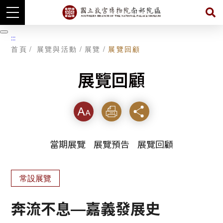
跳
到
暫
:::
主
停
首頁
展覽與活動
展覽
展覽回顧
要
內
容
展覽回顧
字級
列印
分享
當期展覽
展覽預告
展覽回顧
常設展覽
奔流不息—嘉義發展史