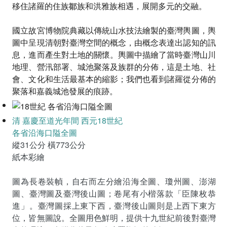
移住諸羅的住族鄒族和洪雅族相遇，展開多元的交融。
國立故宮博物院典藏以傳統山水技法繪製的臺灣輿圖，輿
圖中呈現清朝對臺灣空間的概念，由概念表達出認知的訊
息，進而產生對土地的關懷。輿圖中描繪了當時臺灣山川
地理、營汛部署、城池聚落及族群的分佈，這是土地、社
會、文化和生活最基本的縮影；我們也看到諸羅從分佈的
聚落和嘉義城池發展的痕跡。
清 嘉慶至道光年間 西元18世紀
各省沿海口隘全圖
縱31公分 橫773公分
紙本彩繪
圖為長卷裝幀，自右而左分繪沿海全圖、瓊州圖、澎湖
圖、臺灣圖及臺灣後山圖；卷尾有小楷落款「臣陳枚恭
進」。臺灣圖採上東下西，臺灣後山圖則是上西下東方
位，皆無圖說。全圖用色鮮明，提供十九世紀前後對臺灣