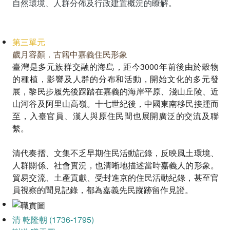
自然環境、人群分佈及行政建置概況的瞭解。
第三單元
歲月容顏．古籍中嘉義住民形象
臺灣是多元族群交融的海島，距今3000年前後由於穀物
的種植，影響及人群的分布和活動，開始文化的多元發
展，黎民步履先後踩踏在嘉義的海岸平原、淺山丘陵、近
山河谷及阿里山高嶺。十七世紀後，中國東南移民接踵而
至，入臺官員、漢人與原住民間也展開廣泛的交流及聯
繫。
清代奏摺、文集不乏早期住民活動記錄，反映風土環境、
人群關係、社會實況，也清晰地描述當時嘉義人的形象。
貿易交流、土產貢獻、受封進京的住民活動紀錄，甚至官
員視察的聞見記錄，都為嘉義先民蹤跡留作見證。
清 乾隆朝 (1736-1795)