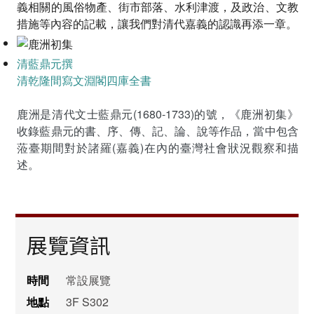
義相關的風俗物產、街市部落、水利津渡，及政治、文教
措施等內容的記載，讓我們對清代嘉義的認識再添一章。
清藍鼎元撰
清乾隆間寫文淵閣四庫全書
鹿洲是清代文士藍鼎元(1680-1733)的號，《鹿洲初集》
收錄藍鼎元的書、序、傳、記、論、說等作品，當中包含
蒞臺期間對於諸羅(嘉義)在內的臺灣社會狀況觀察和描
述。
展覽資訊
時間
常設展覽
地點
3F S302