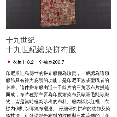
十九世紀
十九世紀繪染拼布服
衣長118.2；全袖長206.7
印尼爪哇島傳世的拼布服極為珍貴，一般認為這類
服飾具有神力庇護的功能，是印尼王族或聖職者的
衣著。這件拼布服由近一千餘片的三角形布片拼縫
而成，布片種類主要為印度繪染布及歐洲毛氈等織
物，皆是當時極為珍稀的布料。服內襯以紅裡、衣
襟內側則以薄絲布襯邊。 仔細研究拼布的紋飾及染
織技法，可發現部份布料的紋飾與日本流傳的〈彥