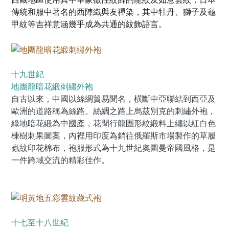
傳統和服中著名的西陣織與友禪染，其中牡丹、獅子及龜
甲紋等吉祥意涵幾乎成為共通的紋飾語言。
十九世紀
地團龍暗花緞刺繡外袍
自古以來，中國以絲綢貿易聞名，橫斷中亞聯結到西亞及
歐洲的道路稱為絲路。絲綢之路上烏茲別克的刺繡外袍，
綠地暗花緞為中國產，花間行龍團形紋緞料上繡以紅白色
楝樹刺果圖案，內裡用印度為銷往俄羅斯市場製作的草履
蟲紋印花棉布，袍服形式為十九世紀奧圖曼帝國風格，是
一件跨域交流的精彩佳作。
十七至十八世紀