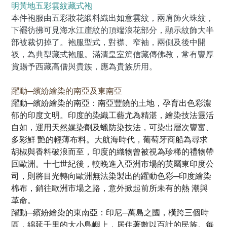
明黃地五彩雲紋藏式袍
本件袍服由五彩妝花緞料織出如意雲紋，兩肩飾火珠紋，
下襬彷彿可見海水江崖紋的頂端浪花部分，顯示紋飾大半
部被裁切掉了。袍服型式，對襟、窄袖，兩側及後中開
衩，為典型藏式袍服。滿清皇室篤信藏傳佛教，常有豐厚
賞賜予西藏高僧與貴族，應為貴族所用。
躍動─繽紛繪染的南亞及東南亞
躍動─繽紛繪染的南亞：南亞豐饒的土地，孕育出色彩濃
郁的印度文明。印度的染織工藝尤為精湛，繪染技法靈活
自如，運用天然媒染劑及蠟防染技法，可染出層次豐富、
多彩鮮 艷的輕薄布料。大航海時代，葡萄牙商船為尋求
胡椒與香料破浪而至，印度的織物曾被視為珍稀的禮物帶
回歐洲。十七世紀後，較晚進入亞洲市場的英屬東印度公
司，則將目光轉向歐洲無法染製出的躍動色彩─印度繪染
棉布，銷往歐洲市場之路，意外掀起前所未有的熱 潮與
革命。
躍動─繽紛繪染的東南亞：印尼─萬島之國，橫跨三個時
區，綿延千里的大小島嶼上，居住著數以百計的民族。每