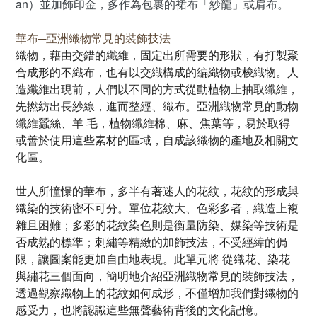
an）並加飾印金，多作為包裹的裙布「紗龍」或肩布。
華布─亞洲織物常見的裝飾技法
織物，藉由交錯的纖維，固定出所需要的形狀，有打製聚
合成形的不織布，也有以交織構成的編織物或梭織物。人
造纖維出現前，人們以不同的方式從動植物上抽取纖維，
先撚紡出長紗線，進而整經、織布。亞洲織物常見的動物
纖維蠶絲、羊 毛，植物纖維棉、麻、焦葉等，易於取得
或善於使用這些素材的區域，自成該織物的產地及相關文
化區。
世人所憧憬的華布，多半有著迷人的花紋，花紋的形成與
織染的技術密不可分。單位花紋大、色彩多者，織造上複
雜且困難；多彩的花紋染色則是衡量防染、媒染等技術是
否成熟的標準；刺繡等精緻的加飾技法，不受經緯的侷
限，讓圖案能更加自由地表現。此單元將 從織花、染花
與繡花三個面向，簡明地介紹亞洲織物常見的裝飾技法，
透過觀察織物上的花紋如何成形，不僅增加我們對織物的
感受力，也將認識這些無聲藝術背後的文化記憶。