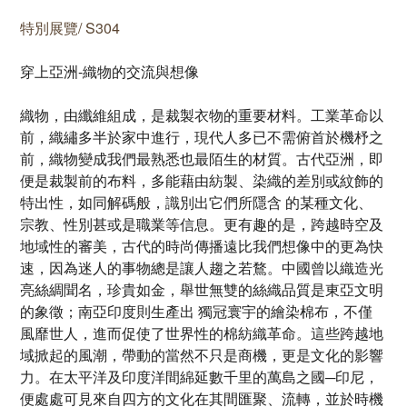
特別展覽/ S304
穿上亞洲-織物的交流與想像
織物，由纖維組成，是裁製衣物的重要材料。工業革命以
前，織繡多半於家中進行，現代人多已不需俯首於機杼之
前，織物變成我們最熟悉也最陌生的材質。古代亞洲，即
便是裁製前的布料，多能藉由紡製、染織的差別或紋飾的
特出性，如同解碼般，識別出它們所隱含 的某種文化、
宗教、性別甚或是職業等信息。更有趣的是，跨越時空及
地域性的審美，古代的時尚傳播遠比我們想像中的更為快
速，因為迷人的事物總是讓人趨之若鶩。中國曾以織造光
亮絲綢聞名，珍貴如金，舉世無雙的絲織品質是東亞文明
的象徵；南亞印度則生產出 獨冠寰宇的繪染棉布，不僅
風靡世人，進而促使了世界性的棉紡織革命。這些跨越地
域掀起的風潮，帶動的當然不只是商機，更是文化的影響
力。在太平洋及印度洋間綿延數千里的萬島之國─印尼，
便處處可見來自四方的文化在其間匯聚、流轉，並於時機