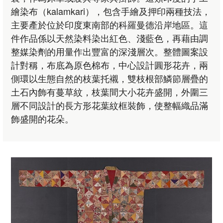
繪染布（kalamkari），包含手繪及押印兩種技法，
主要產於位於印度東南部的科羅曼德沿岸地區。這
件作品係以天然染料染出紅色、淺藍色，再藉由調
整媒染劑的用量作出豐富的深淺層次。整體圖案設
計對稱，布底為原色棉布，中心設計圓形花卉，兩
側環以生態自然的枝葉托襯，雙枝根部鱗節層疊的
土石內飾有蔓草紋，枝葉間大小花卉盛開，外圍三
層不同設計的長方形花葉紋框裝飾，使整幅織品滿
飾盛開的花朵。