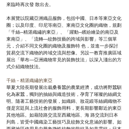
來臨時再次發 散出去。
本展覽以院藏亞洲織品服飾，包括中國、日本等東亞文化
圈；以及印度、印尼等南亞、東南亞文化圈的織物，規劃
「千絲─精湛織繡的東亞」、「躍動─繽紛繪染的南亞及
東南亞」、「流轉—紋飾技藝的跨域與影響」等三個單
元，介紹不同文化圈的織物及服飾特 色，並進一步探討
貿易交流下織物的跨域交流與想像。另設一教育推廣區域
展出「華布—亞洲織物常見的裝飾技法」以深入淺出的方
式介紹織物技法。
千絲－精湛織繡的東亞
華夏大陸長期發展出栽桑養蠶的農業經濟，成功將野蠶馴
化為家蠶，獨到的抽絲與織造技術，孕育了璀璨的絲綢文
明。隨著工藝技術的發展，如織錦、妝花緞等絲綢織物不
僅是宮廷與上流社會的服飾用料，更長期影響鄰近的東亞
其他地區。如藉陸路交流至西藏地區、海 路交流到日本
列島，皆受中國織染工藝技巧及紋飾文化意涵的影響。如
西藏地區使用具中華象徵性紋飾的龍紋及如意雲紋；日本