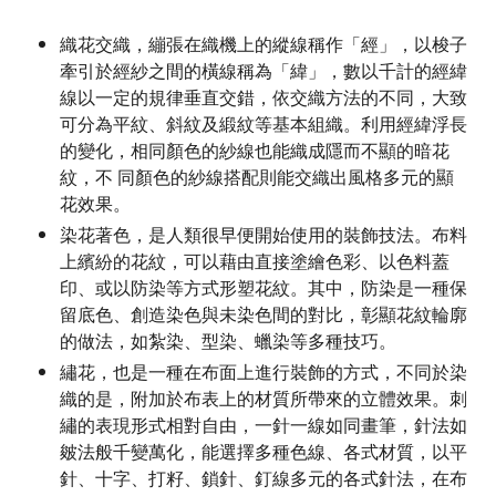
織花交織，繃張在織機上的縱線稱作「經」，以梭子
牽引於經紗之間的橫線稱為「緯」，數以千計的經緯
線以一定的規律垂直交錯，依交織方法的不同，大致
可分為平紋、斜紋及緞紋等基本組織。利用經緯浮長
的變化，相同顏色的紗線也能織成隱而不顯的暗花
紋，不 同顏色的紗線搭配則能交織出風格多元的顯
花效果。
染花著色，是人類很早便開始使用的裝飾技法。布料
上繽紛的花紋，可以藉由直接塗繪色彩、以色料蓋
印、或以防染等方式形塑花紋。其中，防染是一種保
留底色、創造染色與未染色間的對比，彰顯花紋輪廓
的做法，如紮染、型染、蠟染等多種技巧。
繡花，也是一種在布面上進行裝飾的方式，不同於染
織的是，附加於布表上的材質所帶來的立體效果。刺
繡的表現形式相對自由，一針一線如同畫筆，針法如
皴法般千變萬化，能選擇多種色線、各式材質，以平
針、十字、打籽、鎖針、釘線多元的各式針法，在布