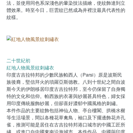
法，並使用同色系深淺色的暈染技法描繪，使紋飾達到立
體效果。時至今日，巨雲紋已然成為井裡汶最具代表性的
紋樣。
二十世紀初
紅地人物風景紋刺繡衣
印度古吉拉特邦的少數民族帕西人（Parsi）原是波斯民
族後裔，堅信拜火的瑣羅亞斯德教。八到十世紀之間自波
斯今天的伊朗移居印度古吉拉特邦，至今仍保留了自身獨
特的文化和信仰。帕西族的衣著與紗麗甚具特色，婦女採
用印度傳統服飾紗麗，但卻喜好濃郁中國風格的刺繡。
本件作品的主要紋飾包括神仙人物、亭台樓閣、拱橋水榭
等生活場景，間以各種花草禽鳥，袖口及下擺邊飾花卉孔
雀，推測可能是居住在古吉拉特邦港口城市的中國工匠所
繡，或進口自中國東南沿海城市。本件作品，中國與印度