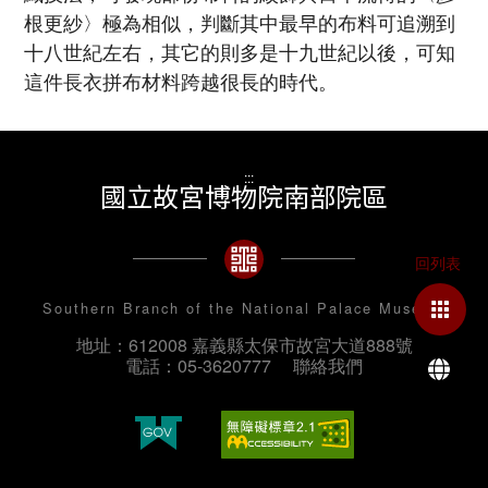
根更紗〉極為相似，判斷其中最早的布料可追溯到
十八世紀左右，其它的則多是十九世紀以後，可知
這件長衣拼布材料跨越很長的時代。
:::
國立故宮博物院南部院區
Southern Branch of the National Palace Museum
地址：612008 嘉義縣太保市故宮大道888號
La
電話：05-3620777
聯絡我們