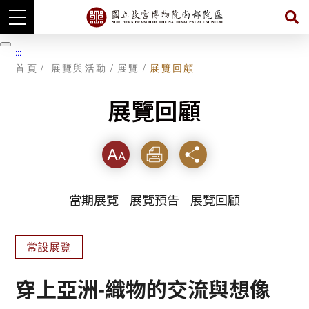
跳
到
暫
:::
主
停
首頁
展覽與活動
展覽
展覽回顧
要
內
容
展覽回顧
字級
列印
分享
當期展覽
展覽預告
展覽回顧
常設展覽
穿上亞洲-織物的交流與想像