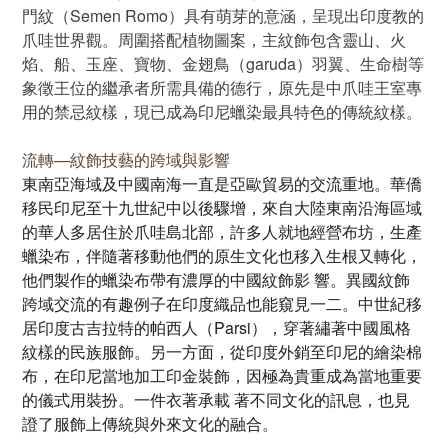
門紋（Semen Romo）具有萌芽的意涵，呈現出印度教的
爪哇世界觀。周圍搭配植物圖案，主紋飾包含靈山、火
焰、船、玉座、寶物、金翅鳥（garuda）羽翼、生命樹等
象徵王位的繼承者所需具備的德行，原先是中爪哇王室專
用的禁忌紋樣，現已成為印尼蠟染最具特色的傳統紋樣。
流轉—紋飾技藝的跨域與影響
東南亞海域及中國南海一直是亞歐貿易的交流重地。華僑
移民印尼至十九世紀中以後驟增，來自大陸東南沿海區域
的華人多居住於爪哇島北部，許多人就地經營布坊，生產
蠟染布，伴隨著移動他們的原生文化也移入生根又轉化，
他們製作的蠟染布帶有濃厚的中國紋飾影 響。異國紋飾
跨域交流的有趣例子在印度織品也能窺見一二。中世紀移
居印度古吉拉特的帕西人（Parsi），穿著繡著中國風格
紋樣的民族服飾。另一方面，從印度外銷至印尼的繪染棉
布，在印尼當地加工印金裝飾，因極為貴重成為當地重要
的儀式用裝扮。一件衣著承載 著不同文化的訊息，也見
證了服飾上傳統與外來文化的融合。