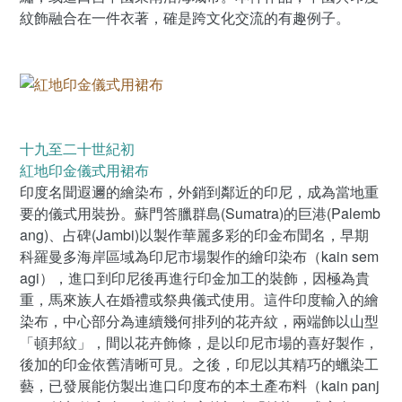
紋飾融合在一件衣著，確是跨文化交流的有趣例子。
十九至二十世紀初
紅地印金儀式用裙布
印度名聞遐邇的繪染布，外銷到鄰近的印尼，成為當地重
要的儀式用裝扮。蘇門答臘群島(Sumatra)的巨港(Palemb
ang)、占碑(Jambi)以製作華麗多彩的印金布聞名，早期
科羅曼多海岸區域為印尼市場製作的繪印染布（kain sem
agi），進口到印尼後再進行印金加工的裝飾，因極為貴
重，馬來族人在婚禮或祭典儀式使用。這件印度輸入的繪
染布，中心部分為連續幾何排列的花卉紋，兩端飾以山型
「頓邦紋」，間以花卉飾條，是以印尼市場的喜好製作，
後加的印金依舊清晰可見。之後，印尼以其精巧的蠟染工
藝，已發展能仿製出進口印度布的本土產布料（kain panj