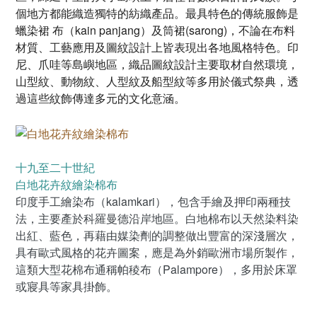
個地方都能織造獨特的紡織產品。最具特色的傳統服飾是
蠟染裙 布（kain panjang）及筒裙(sarong)，不論在布料
材質、工藝應用及圖紋設計上皆表現出各地風格特色。印
尼、爪哇等島嶼地區，織品圖紋設計主要取材自然環境，
山型紋、動物紋、人型紋及船型紋等多用於儀式祭典，透
過這些紋飾傳達多元的文化意涵。
十九至二十世紀
白地花卉紋繪染棉布
印度手工繪染布（kalamkari），包含手繪及押印兩種技
法，主要產於科羅曼德沿岸地區。白地棉布以天然染料染
出紅、藍色，再藉由媒染劑的調整做出豐富的深淺層次，
具有歐式風格的花卉圖案，應是為外銷歐洲市場所製作，
這類大型花棉布通稱帕稜布（Palampore），多用於床罩
或寢具等家具掛飾。