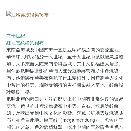
二十世紀
紅地雲紋繪染裙布
東南亞海域及中國南海一直是亞歐貿易之間的交流重地。
華僑移民印尼始於十六世紀，至十九世紀中葉以後急速增
加，大多來自大陸東南沿海區域，其中又以福建人居多。
居住於爪哇島北部的華僑大部分就地經營布坊生產蠟染
布，他們製作華美布料除了作工精細外，同時將華人文化
中常用的祥雲、瑞獸等獨特的吉祥圖案融入當地，紋飾設
計獨樹一格。
爪哇北岸的港口井裡汶在歷史上和中國有非常深厚的貿易
交流，傳世的井裡汶繪染布中雨雲、岩石、龍鳳等紋飾主
題，反映出受到中國文化的影響。院藏〈紅地雲紋蠟染裙
布〉亦產自此地。巨雲紋（mega mendung），包含雨雲
和乞雨之意。色彩濃烈鮮豔，採用中國的雲彩設色著色方