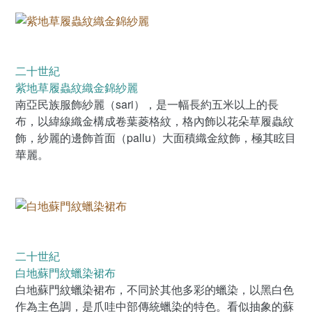
二十世紀
紫地草履蟲紋織金錦紗麗
南亞民族服飾紗麗（sari），是一幅長約五米以上的長
布，以緯線織金構成卷葉菱格紋，格內飾以花朵草履蟲紋
飾，紗麗的邊飾首面（pallu）大面積織金紋飾，極其眩目
華麗。
二十世紀
白地蘇門紋蠟染裙布
白地蘇門紋蠟染裙布，不同於其他多彩的蠟染，以黑白色
作為主色調，是爪哇中部傳統蠟染的特色。看似抽象的蘇