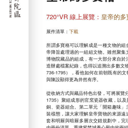
720°VR 線上展覽：
皇帝的多
展件清單：
下載
所謂多寶格可以理解成是一種文物的組
帝降旨處理過的一組組文物。雖然聚集
博物院藏品的組成，有一大部分來自於
造辦處檔案紀錄，也得以追溯出多數文
736-1795），看他如何在前朝既有
與陳設顯得更為井然有序。
從收納方式與藏品特色出發，可將展覽分
1735）聚組成形的官窯瓷器收藏，以
銅、瓷器組合。第二單元「開箱趣味」
裝樣態，讓大家理解皇帝寶物的來源遠
套和明屜與暗屜多層次交錯規劃中，完
由兩份清單，重建紫禁城養心殿中的兩