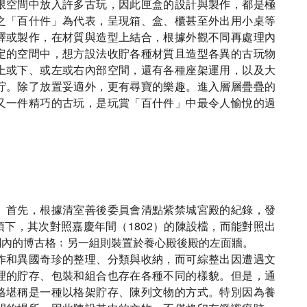
限空間中放入許多古玩，因此匣盒的設計與製作，都是極
之「百什件」為代表，呈現箱、盒、櫃甚至外出用小桌等
擇或製作，在材質與造型上結合，根據外觀不同再處理內
定的空間中，想方設法收貯各種材質且造型各異的古玩物
上或下、或左或右內部空間，還有各種座架運用，以及大
貯。除了放置妥適外，更有尋寶的樂趣。進入層層疊疊的
又一件精巧的古玩，是玩賞「百什件」中最令人愉悅的過
。首先，根據清室善後委員會清點紫禁城宮殿的紀錄，發
下，其次對照嘉慶年間（1802）的陳設檔，而能對照出
閣內的博古格﹔另一組則裝置於養心殿後殿的左面牆。
作和異國奇珍的整理、分類與收納，而可綜整出因遭遇文
理的貯存、包裝和組合也存在各種不同的樣貌。但是，通
格堪稱是一種以格架貯存、陳列文物的方式。特別因為養