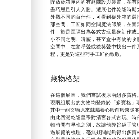
貯放於箱匣內的有趣陳設與裝置，在有
盡巧思且引人入勝。選展七件乾隆時期
外觀不同的百什件，可看到從外箱的選
部空間，工匠如同空間魔法師般，在固
件，於是區隔出為各式古玩量身訂作或
小不同之明、暗屜，甚至盒中有物的收
空間中，在驚呼聲或歡笑聲中找出一件
程，更是對這些巧手工匠的致敬。
藏物格架
在這個展區，我們嘗試復原兩組多寶格
現兩組展出的文物均登錄於「多寶格」項
其中一組文物原來隸屬養心殿前殿東暖
由此回溯乾隆皇帝對清宮各式古玩、時
物時間有早晚之別，故讓他降旨經手管
過展覽的梳理，毫無疑問能夠得出多寶