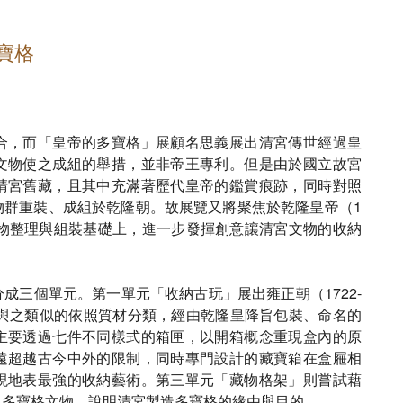
寶格
合，而「皇帝的多寶格」展顧名思義展出清宮傳世經過皇
文物使之成組的舉措，並非帝王專利。但是由於國立故宮
清宮舊藏，且其中充滿著歷代皇帝的鑑賞痕跡，同時對照
物群重裝、成組於乾隆朝。故展覽又將聚焦於乾隆皇帝（1
的文物整理與組裝基礎上，進一步發揮創意讓清宮文物的收納
成三個單元。第一單元「收納古玩」展出雍正朝（1722-
及與之類似的依照質材分類，經由乾隆皇降旨包裝、命名的
主要透過七件不同樣式的箱匣，以開箱概念重現盒內的原
遠超越古今中外的限制，同時專門設計的藏寶箱在盒屜相
現地表最強的收納藝術。第三單元「藏物格架」則嘗試藉
組多寶格文物，說明清宮製造多寶格的緣由與目的。