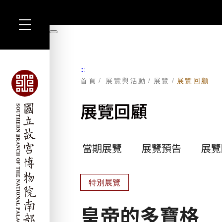
跳
到
暫
主
停
要
內
容
:::
首頁
展覽與活動
展覽
展覽回顧
展覽回顧
當期展覽
展覽預告
展覽
特別展覽
皇帝的多寶格