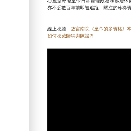
心殿是乾隆皇帝日常處理政務和起居休
亦不乏數百年前即被追蹤、關注的珍稀
線上收聽－
故宮南院《皇帝的多寶格》本
如何收藏歸納與陳設?!