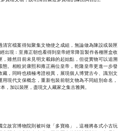
過清宮檔案得知聚集文物使之成組，無論做為陳設或裝匣
2）已經出現﹔至雍正朝也看得到皇帝經常降旨製作各種匣盒收
匣，雖然目前未見明文載錄的起始點，但從實物可以追溯
樣態。相較於康熙和雍正兩位皇帝，乾隆皇帝更進一步發
收藏，同時也積極考證校異，展現個人博覽古今、識別文
運用現代文保概念，重新包裝前朝文物為不同組別命名，
繪本，加以裝匣，盡現文人藏家之集古雅興。
國立故宮博物院則被叫做「多寶格」，這種將各式小古玩