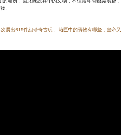
閒的場所，因此陳設其中的文物，不僅烙印有鑑識痕跡，
寶物。
次展出619件組珍奇古玩， 箱匣中的寶物有哪些，皇帝又