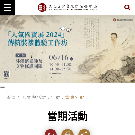
跳
到
主
要
內
容
暫
:::
停
首頁
展覽與活動
活動
當期活動
當期活動
字級
列印
分享