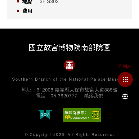
地點
3F S302
費用
:::
國立故宮博物院南部院區
Southern Branch of the National Palace Museum
地址：612008 嘉義縣太保市故宮大道888號
La
電話：05-3620777
聯絡我們
© Copyright 2026. All Rights Reserved.