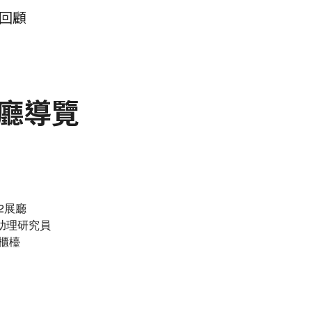
回顧
廳導覽
202展廳
 助理研究員
櫃檯