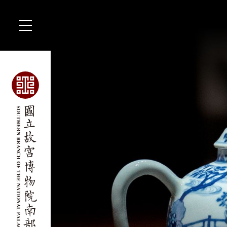
跳
到
主
要
內
容