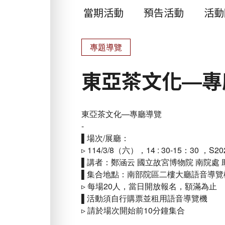
當期活動
預告活動
活動
專題導覽
東亞茶文化—專
東亞茶文化—專廳導覽
-
▌場次/展廳：
▹ 114/3/8（六），14 : 30-15：30 ，S
▌講者：鄭涵云 國立故宮博物院 南院處
▌集合地點：南部院區二樓大廳語音導覽
▹ 每場20人，當日開放報名，額滿為止
▌活動須自行購票並租用語音導覽機
▹ 請於場次開始前10分鐘集合