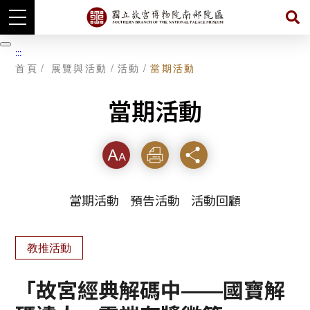
跳
到
暫
:::
主
停
首頁
展覽與活動
活動
當期活動
要
內
容
當期活動
字級
列印
分享
當期活動
預告活動
活動回顧
教推活動
「故宮經典解碼中——國寶解