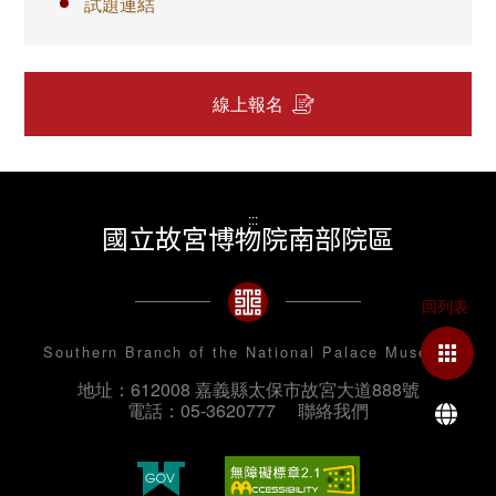
試題連結
線上報名
:::
國立故宮博物院南部院區
Southern Branch of the National Palace Museum
地址：612008 嘉義縣太保市故宮大道888號
La
電話：05-3620777
聯絡我們