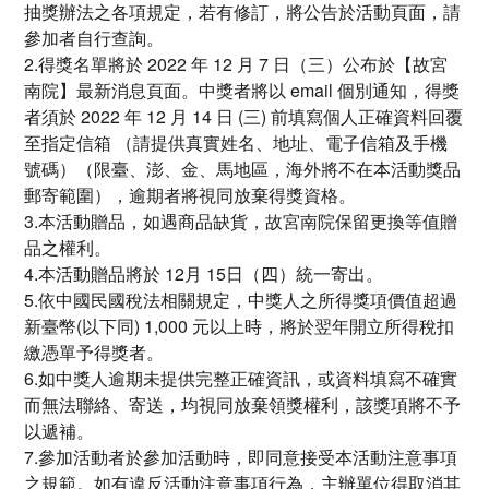
抽獎辦法之各項規定，若有修訂，將公告於活動頁面，請
參加者自行查詢。
2.得獎名單將於 2022 年 12 月 7 日（三）公布於【故宮
南院】最新消息頁面。中獎者將以 email 個別通知，得獎
者須於 2022 年 12 月 14 日 (三) 前填寫個人正確資料回覆
至指定信箱 （請提供真實姓名、地址、電子信箱及手機
號碼）（限臺、澎、金、馬地區，海外將不在本活動獎品
郵寄範圍），逾期者將視同放棄得獎資格。
3.本活動贈品，如遇商品缺貨，故宮南院保留更換等值贈
品之權利。
4.本活動贈品將於 12月 15日（四）統一寄出。
5.依中國民國稅法相關規定，中獎人之所得獎項價值超過
新臺幣(以下同) 1,000 元以上時，將於翌年開立所得稅扣
繳憑單予得獎者。
6.如中獎人逾期未提供完整正確資訊，或資料填寫不確實
而無法聯絡、寄送，均視同放棄領獎權利，該獎項將不予
以遞補。
7.參加活動者於參加活動時，即同意接受本活動注意事項
之規範。如有違反活動注意事項行為，主辦單位得取消其