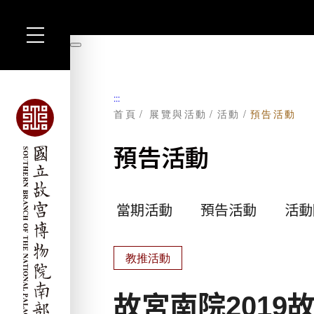
跳
到
暫
主
停
要
內
容
:::
首頁
展覽與活動
活動
預告活動
預告活動
當期活動
預告活動
活動
教推活動
故宮南院201