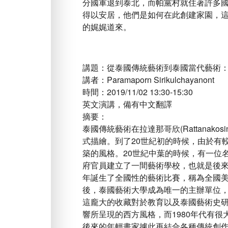
分國軍退到泰北，而帕黨村就住著許多
得以安居，他們是如何在此創建家園，
的娓娓道來。
講題：從泰國傳統藝術到泰國當代藝術
講者：Paramaporn Sirikulchayanont
時間：2019/11/02 13:30-15:30
英文演講，備有中文翻譯
摘要：
泰國傳統藝術在拉達那哥欣(Rattanak
式描繪。到了20世紀初的時候，由於有
築的風格。20世紀中葉的時候，有一位名叫Silp
府官員建立了一間藝術學校，也就是後來的泰國藝術
年誕生了全國性的藝術比賽，稱為全國美術展覽會（N
後，泰國藝術大學成為唯一的主辦單位
這龐大的收藏對於教育以及泰國藝術史
響所呈現的西方風格，而1980年代有
後來的年輕畫家據此再結合各種傳統創