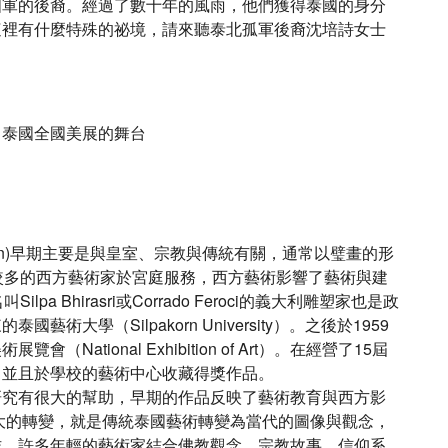
國軍的後裔。經過了數十年的風雨，他們獲得泰國的身分
這裡有什麼特殊的祕境，請來聽泰北孤軍後裔沈培詩女士
：泰國全國美展的舞台
osin)早期主要是與皇室、宗教與傳統有關，通常以璧畫的形
較多的西方藝術家於宮庭服務，西方藝術影響了藝術與建
a Bhirasri或Corrado Feroci的義大利雕塑家也是政
大學（Silpakorn University）。之後於1959
ational Exhibition of Art）。在經營了15屆
，並且於學校的藝術中心收藏得獎作品。
研究有很大的幫助，早期的作品反映了藝術教育與西方影
很大的轉變，就是傳統泰國藝術轉變為當代的圖像與觀念，
作。許多年輕的藝術家結合佛教觀念、宗教故事、信仰系