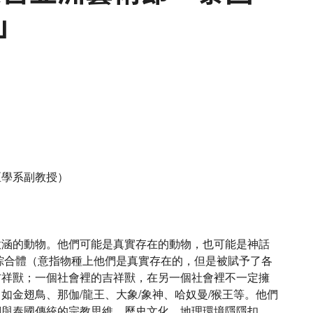
」
亞學系副教授）
意涵的動物。他們可能是真實存在的動物，也可能是神話
綜合體（意指物種上他們是真實存在的，但是被賦予了各
吉祥獸；一個社會裡的吉祥獸，在另一個社會裡不一定擁
如金翅鳥、那伽/龍王、大象/象神、哈奴曼/猴王等。他們
們與泰國傳統的宗教思維、歷史文化、地理環境隱隱扣