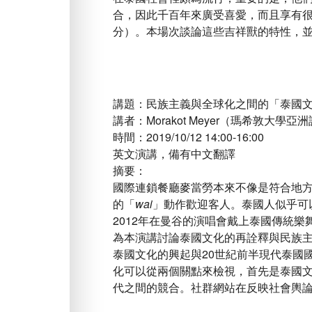
合，因此千百年來廣受喜愛，而且享有
分）。本場次談論這些吉祥獸的特性，
講題：民族主義與全球化之間的「泰國
講者：Morakot Meyer（瑪希敦大
時間：2019/10/12 14:00-16:00
英文演講，備有中文翻譯
摘要：
國際連鎖餐廳麥當勞本來不像是符合地
的「
wai
」動作歡迎客人。泰國人似乎可
2012年在曼谷的演唱會戴上泰國傳統樂
為本演講討論泰國文化的再詮釋與民族
泰國文化的興起與20世紀前半現代泰國
化可以從兩個關點來檢視，首先是泰國
代之間的競合。社群網站在反映社會輿