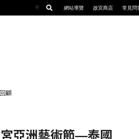
:::
網站導覽
故宮商店
常見問
回顧
9故宮亞洲藝術節―泰國