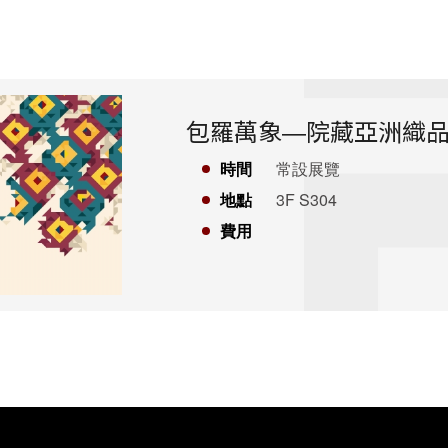
包羅萬象—院藏亞洲織
時間
常設展覽
地點
3F S304
費用