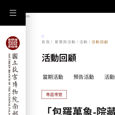
跳
到
暫
主
停
要
內
容
:::
首頁
展覽與活動
活動
活動回顧
活動回顧
當期活動
預告活動
活動
專題導覽
「包羅萬象-院