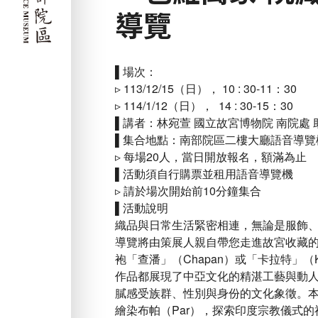
導覽
▌場次：
▹ 113/12/15（日）， 10 : 30-11：30
▹ 114/1/12（日）， 14 : 30-15：30
▌講者：林宛萱 國立故宮博物院 南院處
▌集合地點：南部院區二樓大廳語音導覽
▹ 每場20人，當日開放報名，額滿為止
▌活動須自行購票並租用語音導覽機
▹ 請於場次開始前10分鐘集合
▌活動說明
織品與日常生活緊密相連，無論是服飾
導覽將由策展人親自帶您走進故宮收藏
袍「查潘」（Chapan）或「卡拉特」（
作品都展現了中亞文化的精湛工藝與動
膩感受族群、性別與身份的文化象徵。
繪染布帕（Par），探索印度宗教儀式