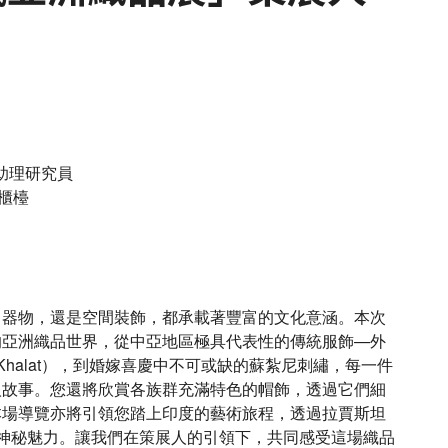
 助理研究員
櫃檯
、器物，還是空間裝飾，都承載著豐富的文化意涵。本次
的亞洲織品世界，從中亞地區極具代表性的傳統服飾—外
Khalat），到婚嫁喜慶中不可或缺的蘇紮尼刺繡，每一件
人故事。您還將欣賞各族群充滿特色的帽飾，透過它們細
本場導覽亦將引領您踏上印度的藝術旅程，透過拉賈斯坦
的神秘魅力。讓我們在策展人的引領下，共同感受這場織品