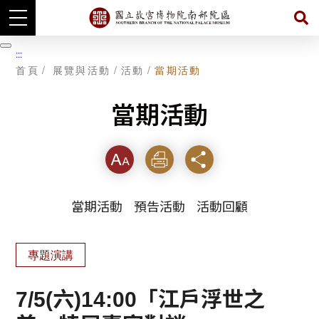
跳
到
暫
:::
主
停
首頁
展覽與活動
活動
當期活動
要
內
容
當期活動
字級
列印
分享
當期活動
預告活動
活動回顧
專題演講
7/5(六)14:00「江戶浮世之