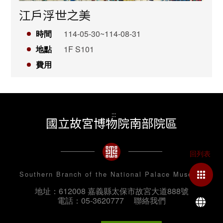
江戶浮世之美
時間
114-05-30~114-08-31
地點
1F S101
費用
:::
國立故宮博物院南部院區
Southern Branch of the National Palace Museum
地址：612008 嘉義縣太保市故宮大道888號
La
電話：05-3620777
聯絡我們