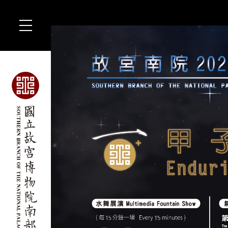
跳
到
主
要
內
容