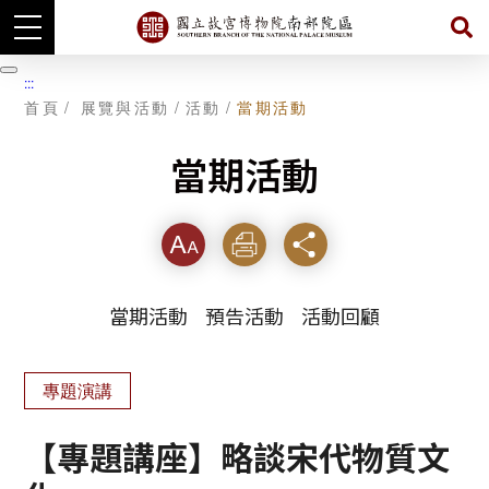
跳
到
暫
:::
主
停
首頁
展覽與活動
活動
當期活動
要
內
容
當期活動
字級
列印
分享
當期活動
預告活動
活動回顧
專題演講
【專題講座】略談宋代物質文