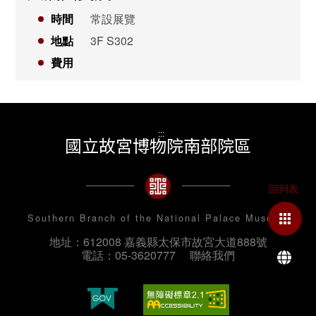
時間
常設展覽
地點
3F S302
費用
:::
國立故宮博物院南部院區
Southern Branch of the National Palace Museum
地址：612008 嘉義縣太保市故宮大道888號
La
電話：05-3620777
聯絡我們