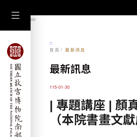
跳
到
暫
主
停
要
內
容
:::
首頁
最新消息
最新訊息
115-01-30
| 專題講座 |
（本院書畫文獻