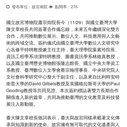
發布單位：故宮南院
點閱率：276
國立故宮博物院蕭宗煌院長今（11/29）與國立臺灣大學
陳文章校長共同簽署合作備忘錄，未來五年繼續深化雙方
合作，共同推動數位展示、數位人文、科技應用與人文藝
術的跨域交流。簽約儀式由國立臺灣大學數位人文研究中
心岳修平特聘教授兼主任主持，臺大理學院葉素玲院長、
資訊工程學系項潔特聘教授、圖書資訊學系林維真教授，
以及國立臺灣歷史博物館張隆志館長、國立中央大學資工
系教授、臺灣數位人文學會蔡宗翰理事長、中央研究院人
文社會科學研究中心詹大千副主任，以及來自比利時安特
衛普大學的David Gilbels教授及英國格拉斯哥大學的Paul
Gooding教授等共同見證。本次簽約標誌著雙方長期合作
關係進入新的篇章，共同為推動臺灣的文化教育及科技發
展注入新動能。
臺大陳文章校長致詞表示，臺大與故宮同樣承載著文化傳
承與知識創新的使命。故宮擁有無可取代的文化遺產與人