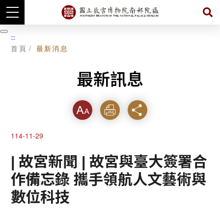
跳
到
暫
:::
主
停
首頁
最新消息
要
內
容
最新訊息
字級
列印
分享
114-11-29
| 故宮新聞 | 故宮與臺大簽署合
作備忘錄 攜手領航人文藝術與
數位科技