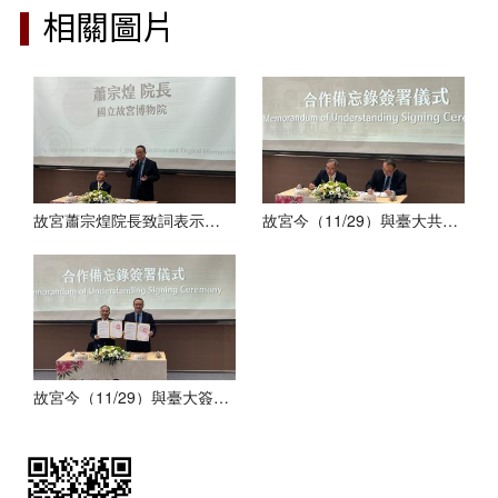
相關圖片
故宮蕭宗煌院長致詞表示，故宮與臺大在研究、策展與科技應用上多年來的合作歷程，充分展現兩個機構彼此滋養、共生共榮的深厚淵源。
故宮今（11/29）與臺大共同簽署合作備忘錄，未來五年繼續深化雙方合作。
故宮今（11/29）與臺大簽署合作備忘錄，未來五年繼續深化雙方合作，共同推動數位展示、數位人文、科技應用與人文藝術的跨域交流。