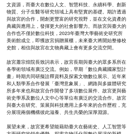
文資源，而臺大在數位人文、智慧科技、永續科學、創新
物質、分子生醫等研究領域上具有堅實的基礎。期許透過
與故宮的合作，開創更豐富的研究視野，並在文化資產的
典藏與應用上，發揮更大的社會影響力。而故宮與臺大的
合作也不僅於數位科技，2023年臺灣大學藝術史研究所
美術館成立，即獲故宮捐贈展櫃，未來臺大將開始整修校
史館，相信與故宮在文物典藏上會有更多交流空間。
故宮蕭宗煌院長致詞表示，故宮長期與臺大的眾多系所在
各學術領域有廣泛交流。例如，早期「數位典藏國家型計
畫」時期共同研擬詮釋資料及探索文物數位展示、近年來
和人類學系合作發展「臺灣意象展」、網路與多媒體研究
所多年來也和故宮合作開發了多項數位展件、故宮更與藝
術史學系及數位人文中心等單位有廣泛的交流合作。故宮
與臺大在研究、策展與科技應用上多年來的合作歷程，充
分展現兩個機構彼此滋養、共生共榮的深厚淵源。
展望未來，故宮更希望能藉助臺大在藝術史、人工智慧等
方面研究的領先優勢，探索文物活化與數位展演的新模