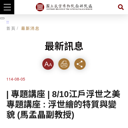
跳
到
暫
:::
主
停
首頁
最新消息
要
內
容
最新訊息
字級
列印
分享
114-08-05
| 專題講座 | 8/10江戶浮世之美
專題講座 : 浮世繪的特質與變
貌 (馬孟晶副教授)