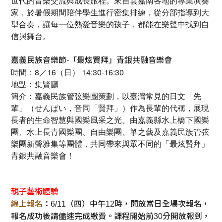
世代的音樂交流與成長旅程。來自雲嘉南各地的專業演奏
家，於暑假期間陪伴學生進行密集排練，從分部指導到大
型合奏，讓每一位熱愛音樂的孩子，都能在樂聲中找到自
信與舞台。
嘉義民族音樂節-「最炫賢拜」青銀共融音樂會
時間：8／16（日） 14:30-16:30
地點：集賢廳
簡介：嘉義民族管弦樂團策劃，以臺灣常見的日文「先
輩」（せんぱい，音同「賢拜」）作為長輩的代稱，展現
長者的生命智慧與國樂風采之光。由嘉義縣水上橋下國樂
團、水上長青國樂團、自由樂團、箏之藝及嘉義民族管弦
樂團新聲雅集等團體，共同帶來與眾不同的「最炫賢拜」
青銀共融音樂會！
親子藝術體驗
線上報名
：6/11（四）中午12時，開放當日全場次報名，
報名成功後請儘速完成繳費。課程開始前30分開放報到，