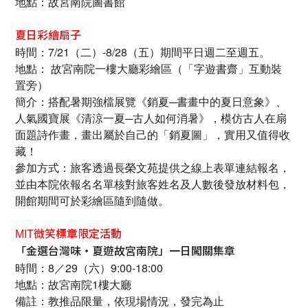
地點：故宮南院圖書館
夏日彩繪扇子
時間：7/21（二）-8/28（五）期間平日週二至週五。
地點： 故宮南院一樓大廳彩繪區（「字遊書齋」互動裝
置旁）
簡介：搭配暑期強檔展覽《銷夏─書畫中的夏日意象》、
人氣國寶展《清涼一夏─古人如何消暑》，模仿古人在扇
面題詩作畫，畫出屬於自己的「銷夏圖」，實用又值得收
藏！
參加方式：旅客透過長榮文苑提供之線上表單連結報名，
並由本院依報名名單核對旅客姓名及人數後發放材料包，
開館期間可於彩繪區隨到隨做。
MIT
微笑標章限定活動
「金選台灣味‧夏遊故宮南院」一日闖關集章
時間：8／29（六）9:00-18:00
地點：故宮南院1樓大廳
備註：教推品限量，依現場情況，發完為止