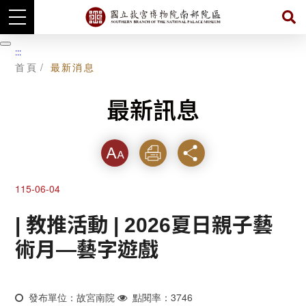
跳
到
暫
:::
主
停
首頁
最新消息
要
內
容
最新訊息
字級
列印
分享
115-06-04
| 教推活動 | 2026夏日親子藝
術月—藝字遊戲
發布單位：故宮南院
點閱率：3746