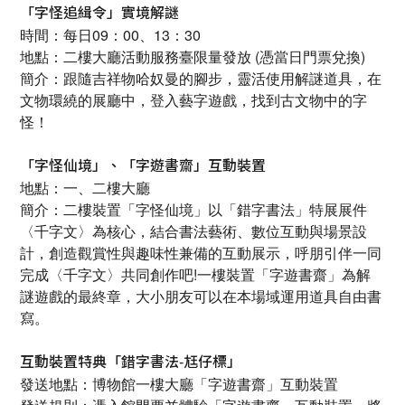
「字怪追緝令」實境解謎
時間：每日09：00、13：30
地點：二樓大廳活動服務臺限量發放 (憑當日門票兌換)
簡介：跟隨吉祥物哈奴曼的腳步，靈活使用解謎道具，在
文物環繞的展廳中，登入藝字遊戲，找到古文物中的字
怪！
「字怪仙境」、「字遊書齋」互動裝置
地點：一、二樓大廳
簡介：二樓裝置「字怪仙境」以「錯字書法」特展展件
〈千字文〉為核心，結合書法藝術、數位互動與場景設
計，創造觀賞性與趣味性兼備的互動展示，呼朋引伴一同
完成〈千字文〉共同創作吧!一樓裝置「字遊書齋」為解
謎遊戲的最終章，大小朋友可以在本場域運用道具自由書
寫。
互動裝置特典「錯字書法-尪仔標」
發送地點：博物館一樓大廳「字遊書齋」互動裝置