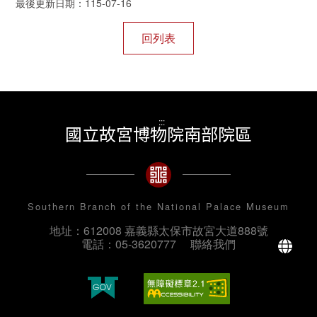
最後更新日期：115-07-16
:::
國立故宮博物院南部院區
Southern Branch of the National Palace Museum
地址：612008 嘉義縣太保市故宮大道888號
La
電話：05-3620777
聯絡我們