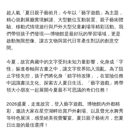
超人氣「夏日親子藝術月」今年以「藝字遊戲」為主題，
精心規劃展廳實境解謎、大型數位互動裝置、親子藝術體
驗、移動式情境遊行與戶外大型兒童劇場等精彩活動。我
們帶領孩子們發現──博物館是最好玩的學習場域，更是
啟動無限想像、讓古文物與當代日常產生對話的創意空
間。
今夏，故宮典藏中的文字受到未知力量影響，化身成「字
怪」躲進卷軸與古畫之中，讓文字世界陷入混亂。為了阻
止字怪失控，孩子們將化身「錯字特攻隊」，在冒險任務
中認識書法文化、探索古人夏日生活。「藝字遊戲」將帶
領大小朋友一起展開今夏最不可思議的奇幻任務！
2026盛夏，走進故宮，登入藝字遊戲。博物館內外都精
彩，邀請大家在星空湖畔欣賞戶外劇場、以及聲光水舞秀
等特色展演，感受絕美視覺饗宴。夏日親子藝術月，您夏
日出遊的最佳選擇！