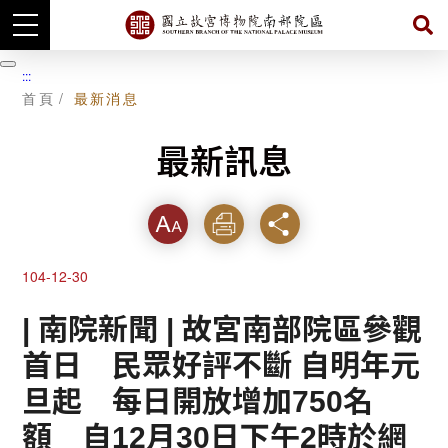
跳
到
暫
:::
主
停
首頁
最新消息
要
內
容
最新訊息
字級
列印
分享
104-12-30
| 南院新聞 | 故宮南部院區參觀
首日 民眾好評不斷 自明年元
旦起 每日開放增加750名
額 自12月30日下午2時於網