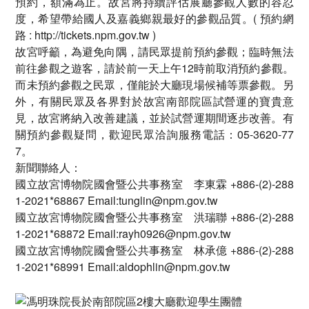
預約，額滿為止。故宮將持續評估展廳參觀人數的容忍
度，希望帶給國人及嘉義鄉親最好的參觀品質。( 預約網
路 : http://tickets.npm.gov.tw )
故宮呼籲，為避免向隅，請民眾提前預約參觀；臨時無法
前往參觀之遊客，請於前一天上午12時前取消預約參觀。
而未預約參觀之民眾，僅能於大廳現場候補等票參觀。另
外，有關民眾及各界對於故宮南部院區試營運的寶貴意
見，故宮將納入改善建議，並於試營運期間逐步改善。有
關預約參觀疑問，歡迎民眾洽詢服務電話：05-3620-77
7。
新聞聯絡人：
國立故宮博物院國會暨公共事務室 李東霖 +886-(2)-288
1-2021*68867 Email:tunglin@npm.gov.tw
國立故宮博物院國會暨公共事務室 洪瑞聯 +886-(2)-288
1-2021*68872 Email:rayh0926@npm.gov.tw
國立故宮博物院國會暨公共事務室 林承億 +886-(2)-288
1-2021*68991 Email:aldophlin@npm.gov.tw