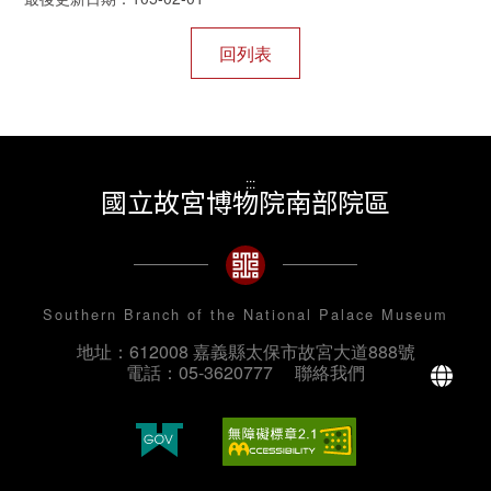
:::
國立故宮博物院南部院區
Southern Branch of the National Palace Museum
地址：612008 嘉義縣太保市故宮大道888號
La
電話：05-3620777
聯絡我們