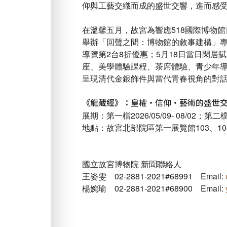
仰與工藝交織而成的盛世交響，進而感
在溫馨五月，故宮為響應518國際博物館
舉辦「回聲之間：博物館的敘事建構」專
導覽第2台8折優惠；5月18日當日閑
座、美學體驗課程、茶席體驗、青少年導
呈現清代金銀飾件與當代青春視角的對話
《龍藏經》：皇權・信仰・藝術的盛世
展期：第一檔2026/05/09- 08/02；第二檔202
地點：故宮北部院區第一展覽館103、10
國立故宮博物院 新聞聯絡人
王姿雯 02-2881-2021#68991 Email:
楊婉瑜 02-2881-2021#68900 Email: