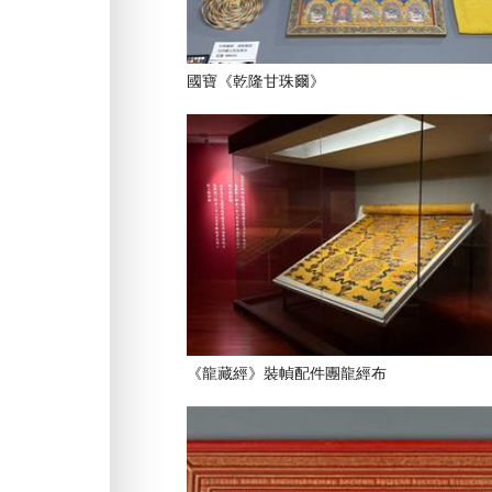
國寶《乾隆甘珠爾》
《龍藏經》裝幀配件團龍經布