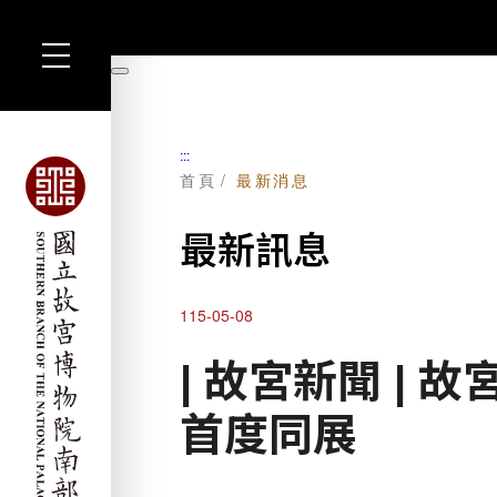
跳
到
暫
主
停
要
內
容
:::
首頁
最新消息
最新訊息
115-05-08
| 故宮新聞 |
首度同展