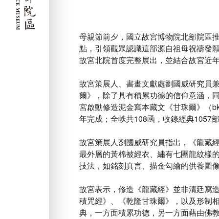
母親節前夕，國立故宮博物院北部院區
點，引領觀眾認識這部源自祖母祝禱發
故宮北院首度完整展出，並結合故宮近
故宮策展人、書畫文獻處劉國威研究員
爾》，除了具有積累功德的信仰意涵，同
宮啟動修造泥金寫本藏文《甘珠爾》（bk
年完成；全帙共108函，收錄經典10
故宮策展人劉國威研究員指出，《龍藏
最外層的黃棉被經衣、繡有七團龍紋樣
技法，如銘刻真言、描金勾繪的供養圖
故宮表示，修造《龍藏經》並非清廷寫
積咒經》、《乾隆甘珠爾》，以及形制
典，一方面積累功德，另一方面藉由佛