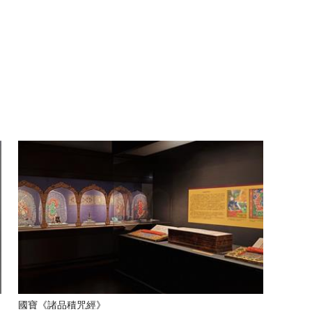
國寶《諸品積咒經》