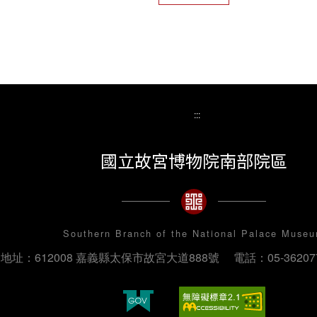
:::
國立故宮博物院南部院區
Southern Branch of the National Palace Muse
地址：612008 嘉義縣太保市故宮大道888號
電話：05-36207