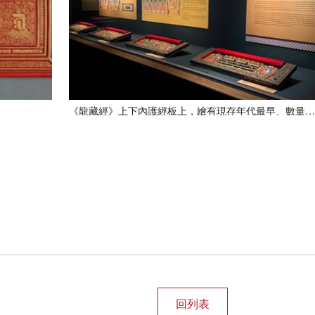
《龍藏經》上下內護經板上，繪有現存年代最早、數量最豐、技法最精的藏傳佛教彩繪圖像