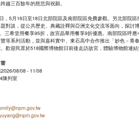
受跨越三百餘年的慈悲與祝願。
日，5月16日至18日北部院區及南部院區免費參觀。另北部院區5
題對談，從公共歷史、典藏詮釋與亞洲文化交流等面向，探討博物
居賦、三希堂用餐享95折，故宮晶華用餐享9折優惠。南部院區呼
覽等系列活動，並與嘉科實中、東石高中合作推出「妙色－青春的
。歡迎民眾於518國際博物館日前後走訪故宮，體驗博物館連
交響
6/08/08 - 11/08
4陳列室
emily@npm.gov.tw
yuyang@npm.gov.tw