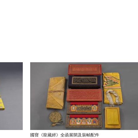
國寶《龍藏經》全函展開及裝幀配件