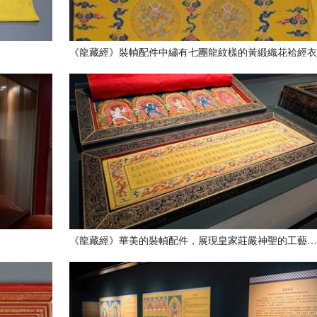
《龍藏經》裝幀配件中繡有七團龍紋樣的黃緞織花袷經
《龍藏經》華美的裝幀配件，展現皇家莊嚴神聖的工藝美學