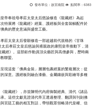
發布單位：故宮南院
點閱率：6383
熙皇帝奉祖母孝莊太皇太后慈諭修造《龍藏經》為起
本次特展將《龍藏經》經葉、護經板與全套裝幀配件於
宮佛典的歷史意涵與盛世工藝。
。孝莊太皇太后發願修造一部超越前代規格的《甘珠
皇太后孝莊文皇后慈諭與甫親政的康熙皇帝推動下，清
的《龍藏經》。這部鉅作動員頂尖藝匠與高僧參與，歷時兩
宗教聯盟。
整呈現這套「佛典金裝」層層包裹經葉的繁複層次：從
寶的深意。護經板則融合漆藝、金屬鑲嵌與彩繪等多種
出《龍藏經》，亦並陳明代內府御製經典、清代《諸品
傳承。這些文獻見證清代帝王透過整理、翻譯與刊刻佛
幀與宮廷工藝的相互對話，帶領觀眾領略清代皇權、信