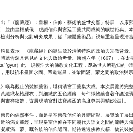
推出「《龍藏經》：皇權・信仰・藝術的盛世交響」特展，以康
願，並由皇權威儀、虔誠信仰與宮廷工藝共同成就的曠世鉅典。
年檢測分析與比對研究成果，從「總體藝術品」視角重新呈現清
兼科長表示，《龍藏經》的誕生源於清初特殊的政治與宗教背景
時蘊含深具遠見的文化與政治考量。康熙六年（1667），在太
a’ ’gyur）此一規模浩大的佛教文化工程，即為世人所熟知
57部，用以祈求皇圖永固、帝道遐昌，並鞏固滿、蒙之間的政治與
經》嘆為觀止的裝幀藝術，堪稱清宮工藝集大成。本次展覽將完
的黃緞織花袷經衣，到細緻的五色經簾，每件織物蘊含著守護法
像與吉祥紋飾，皆展現清宮對法寶經函的高度尊崇與精妙設計。
造佛典的偶然事件，而是皇室佛教信仰的具體縮影。展覽除了展
相近的滿文藏經，呈現皇室信仰在不同朝代與語文之間的流轉與
教凝聚滿、蒙、藏各族的信仰認同。期待透過佛教典籍、物質裝