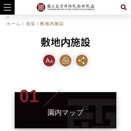
主
:::
要
ホーム
観覧
敷地内施設
コ
ン
テ
敷地内施設
ン
ツ
に
ジ
ャ
フォ
印刷
シェ
ン
プ
ント
する
ア
す
る
サイ
ズ
園内マップ