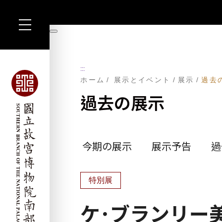
主
暫
要
コ
停
ン
テ
ン
:::
ツ
ホーム
展示とイベント
展示
過去
に
ジ
過去の展示
ャ
ン
プ
す
る
今期の展示
展示予告
過
特別展
ケ･ブランリー