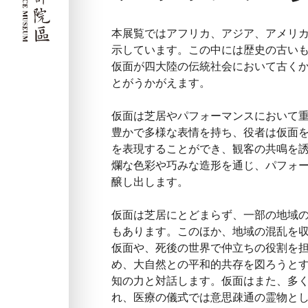
本展覧ではアフリカ、アジア、アメリカ
示しています。この中には歴史の古い
仮面が四大陸の伝統社会において古く
とがうかがえます。
仮面は芝居やパフォーマンスにおいて
豊かで多様な表情を持ち、役者は仮面
を表現することができ、観客の共鳴を
爛な色彩や巧みな造形を通じ、パフォ
醸し出します。
仮面は芝居にとどまらず、一部の地域
もあります。このほか、地域の混乱を
仮面や、死後の世界で仲立ちの役割を
め、大自然との平和的共存を図ろうと
知の力と対話します。仮面はまた、多
れ、医療の儀式では意思疎通の霊物と