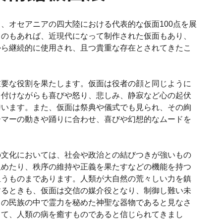
、オセアニアの四大陸における代表的な仮面100点を展
ものもあれば、近現代になって制作された仮面もあり、
から継続的に使用され、且つ貴重な存在とされてきたこ
重要な役割を果たします。仮面は役者の顔と同じように
を付けながらも喜びや怒り、悲しみ、静寂など心の起伏
誘います。また、仮面は祭典や儀式でも見られ、その絢
ーマーの動きや踊りに合わせ、喜びや幻想的なムードを
の文化においては、社会や政治との結びつきが強いもの
収めたり、秩序の維持や正義を果たすなどの機能を持つ
担うものまであります。人類が大自然の荒々しい力を鎮
するときも、仮面は交信の媒介役となり、制御し難い未
くの民族の中で霊力を秘めた神聖な器物であると見なさ
して、人類の病を癒すものであると信じられてきまし