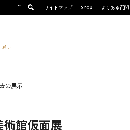
:::
サイトマップ
Shop
よくある質問
の展示
去の展示
美術館仮面展