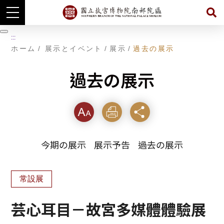
主
暫
要
:::
コ
停
ホーム
展示とイベント
展示
過去の展示
ン
テ
ン
過去の展示
ツ
に
ジ
ャ
ン
フォ
印刷
シェ
プ
す
ント
する
ア
る
今期の展示
展示予告
過去の展示
サイ
ズ
常設展
芸心耳目－故宮多媒體體驗展