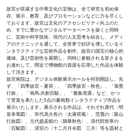
故宮が収蔵する中華文化の宝物は、全て研究を初め保
存、展示、教育、及びプロモーションなどに力を尽くし
ております。故宮は文化のアクセシビリティ向上のた
め、すでに豊かなデジタルデータベースを築くと同時
に、芸術や科学技術、現代の人文思考を結合し、メディ
アのテクニックを通して、全世界で好評を博しているイ
ンタラクティブな芸術作品を創作。故宮の国宝の核心的
価値、及び芸術性を展開し、同時に参観される皆さまを
お連れして、間近で博物館の資源を応用した作品を体験
して頂きます。
故宮南院は、デジタル体験展示ホールを特別開設し、先
ず、「四季故宮－夏荷」、「四季故宮－秋色」、「筆墨
行旅」、「画馬‧共創百駿」、「雅集境遇」など、かつ
て受賞を果たした5点の書画類インタラクティブ作品を
展示いたします。展示される作品は、それぞれ唐代〈明
皇幸蜀図〉、宋代馮大有の〈太液荷風〉、范寬の〈谿山
行旅図〉、元代趙孟頫の〈鵲華秋色〉、清代郎世寧の
〈百駿図〉、清宮の〈十二月月令図 三月〉等を題材と