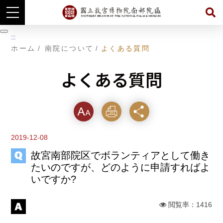
主
暫
要
:::
コ
停
ホーム
南院について
よくある質問
ン
テ
ン
よくある質問
ツ
に
ジ
ャ
ン
フォ
印刷
シェ
プ
す
ント
する
ア
る
2019-12-08
サイ
故宮南部院区でボランティアとして働き
たいのですが、どのように申請すればよ
ズ
いですか?
閲覧率：1416