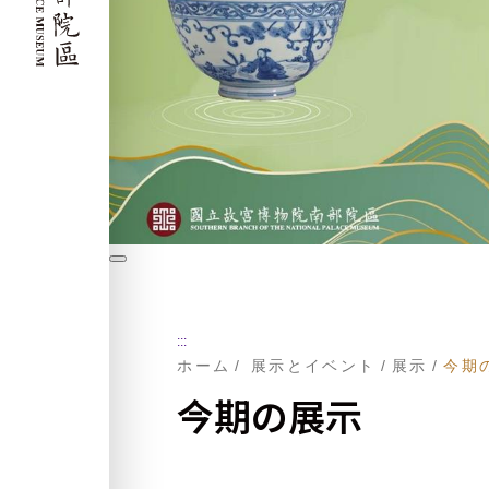
暫
停
:::
ホーム
展示とイベント
展示
今期
今期の展示