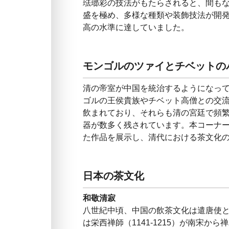
琺瑯彩の技法がもたらされると、間も
盛を極め、多様な種類や装飾技法が開
高の水準に達していました。
モンゴルのツァイとチベットの
清の帝室が中国を統治するようになっ
ゴルの王侯貴族やチベット高僧との交
飲まれており、それらも清の宮廷で頻
器が数多く残されています。本コーナ
た作品を展示し、清代における茶文化
日本の茶文化
和敬清寂
八世紀中頃、中国の飲茶文化は遣唐使
は栄西禅師（1141-1215）が南宋