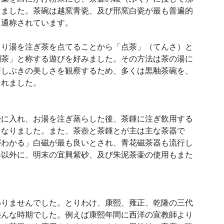
しました。茶碗は越窯青瓷、及び邢窯白瓷が最も普遍的
と通称されています。
より湯を注ぎ茶を点てることから「点茶」（てんさ）と
闘茶」と称する遊びを好みました。その方法は茶の湯に
茶しぶきの美しさを観察するため、多くは黒釉茶碗を、
られました。
壺に入れ、お湯を注ぎ蒸らした後、茶鍾に注ぎ飲用する
となりました。また、茶壺と茶鍾とが主は主な茶器で
がわかる」白磁が最も良いとされ、青花磁茶器も流行し
器以外に、明末の宜興紫砂、及び朱泥茶壷の使用もまた
わりませんでした。とりわけ、康熙、雍正、乾隆の三代
盛んな時期でした。例えば康熙年間に西洋の宣教師より