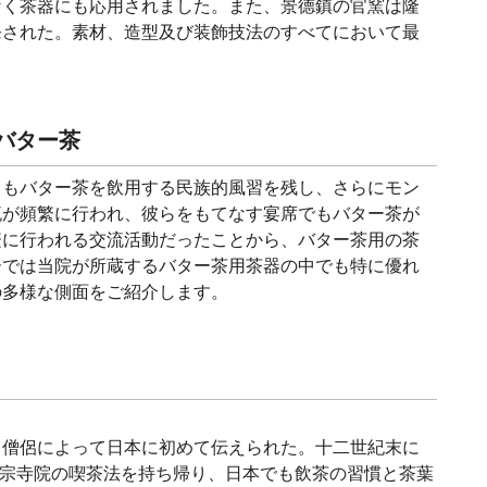
なく茶器にも応用されました。また、景德鎮の官窯は隆
発された。素材、造型及び装飾技法のすべてにおいて最
バター茶
てもバター茶を飲用する民族的風習を残し、さらにモン
流が頻繁に行われ、彼らをもてなす宴席でもバター茶が
繁に行われる交流活動だったことから、バター茶用の茶
ーでは当院が所蔵するバター茶用茶器の中でも特に優れ
の多様な側面をご紹介します。
と僧侶によって日本に初めて伝えられた。十二世紀末に
から禅宗寺院の喫茶法を持ち帰り、日本でも飲茶の習慣と茶葉