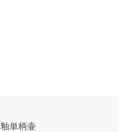
緑釉単柄壷