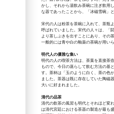
かし、それから湯飲み茶碗に注ぎ飲用
な器であったことから、「冰磁雪碗」
宋代の人は粉茶を茶碗に入れて、茶瓶
呼ばれていました。宋代の人々は、「
より茶しぶきを出すことにあり、その
一般的には青や白の釉薬の茶碗が用い
明代人の優雅な集い
明代の人の喫茶方法は、茶葉を直接茶
もので、今日の蒸らして飲む方法の基
す。茶杯は「玉のように白く、茶の色
ました。茶器は既に存在していた陶磁
大いに好まれました。
清代の品茶
清代の飲茶の風習も明代とそれほど変
は清代宮廷における茶器の製造が最も