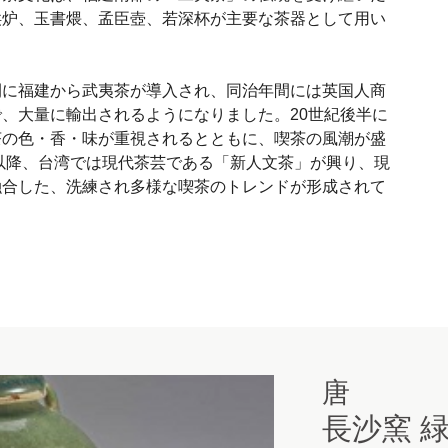
烘炉、玉書煨、孟臣壺、若深杯が主要な茶器として用い
間に福建から武夷茶が導入され、同治年間には英国人商
、大量に輸出されるようになりました。20世紀後半に
茶の色・香・味が重視されるとともに、喫茶の風潮が盛
代以降、台湾では現代茶芸である「新人文茶」が興り、現
融合した、洗練され多様な喫茶のトレンドが形成されて
唐
長沙窯 