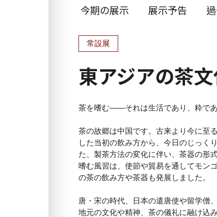
今期の展示
展示予告
過
常設展
東アジアの茶文
茶を嗜む――それは生活であり、粋で
茶の故郷は中国です。古来より今に至
した当初の飲み方から、今日のじっく
た、製茶方法の変化に伴い、茶器の形
嗜む風習は、使節や貿易を通してモン
の茶の飲み方や茶器も発展しました。
唐・宋の時代、日本の遣唐使や留学僧
地元の文化や精神、茶の儀礼に融け込