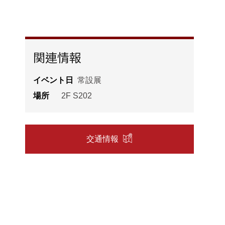
ズ
関連情報
イベント日
常設展
場所
2F S202
交通情報