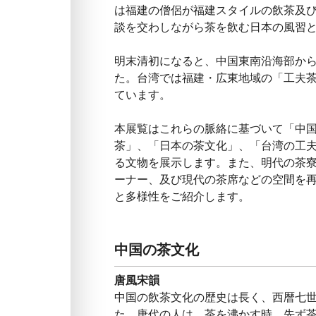
は福建の僧侶が福建スタイルの飲茶及
談を交わしながら茶を飲む日本の風習
明末清初になると、中国東南沿海部か
た。台湾では福建・広東地域の「工夫
ています。
本展覧はこれらの脈絡に基づいて「中
茶」、「日本の茶文化」、「台湾の工
る文物を展示します。また、明代の茶
ーナー、及び現代の茶席などの空間を
と多様性をご紹介します。
中国の茶文化
唐風宋韻
中国の飲茶文化の歴史は長く、西暦七
た。唐代の人は、茶を沸かす時、先ず