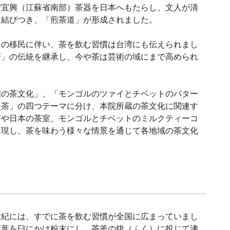
び宜興（江蘇省南部）茶器を日本へもたらし、文人が清
と結びつき、「煎茶道」が形成されました。
らの移民に伴い、茶を飲む習慣は台湾にも伝えられまし
茶」の伝統を継承し、今や茶は芸術の域にまで高められ
国の茶文化」、「モンゴルのツァイとチベットのバター
夫茶」の四つテーマに分け、本院所蔵の茶文化に関連す
寮や日本の茶室、モンゴルとチベットのミルクティーコ
再現し、茶を味わう様々な情景を通じて各地域の茶文化
世紀には、すでに茶を飲む習慣が全国に広まっていまし
茶葉を臼にかけ粉末にし、茶釜の鍑（ふく）に投じて沸