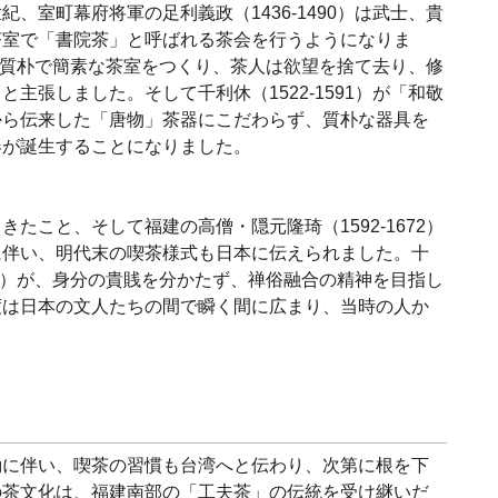
、室町幕府将軍の足利義政（1436-1490）は武士、貴
茶室で「書院茶」と呼ばれる茶会を行うようになりま
2）が質朴で簡素な茶室をつくり、茶人は欲望を捨て去り、修
主張しました。そして千利休（1522-1591）が「和敬
から伝来した「唐物」茶器にこだわらず、質朴な器具を
器が誕生することになりました。
たこと、そして福建の高僧・隠元隆琦（1592-1672）
に伴い、明代末の喫茶様式も日本に伝えられました。十
763）が、身分の貴賎を分かたず、禅俗融合の精神を目指し
度は日本の文人たちの間で瞬く間に広まり、当時の人か
動に伴い、喫茶の習慣も台湾へと伝わり、次第に根を下
の茶文化は、福建南部の「工夫茶」の伝統を受け継いだ