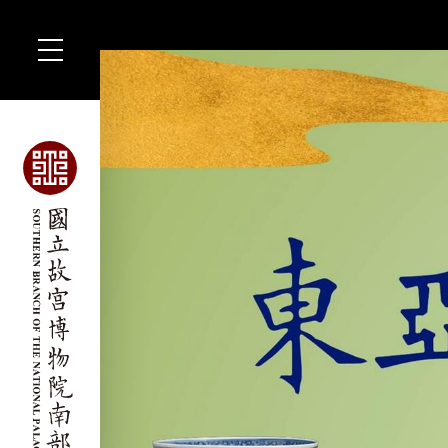
主
要
コ
ン
テ
ン
ツ
に
ジ
ャ
ン
プ
す
る