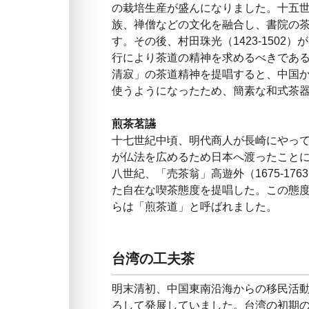
の栽培生産が盛んになりました。十五世紀
族、禅僧などの文化を融合し、書院の
す。その後、村田珠光（1423-150
行により茶道の精神を求めるべきであると
清寂」の茶道精神を提唱すると、中国
使うようになったため、簡素な和式茶
煎茶茗讌
十七世紀中頃、明代商人が長崎にやってき
が仏法を広めるため日本へ渡ったこと
八世紀、「売茶翁」高遊外（1675-1
た自在な喫茶態度を提唱した。この態
らは「煎茶道」と呼ばれました。
台湾の工夫茶
明末清初、中国東南沿海からの移民活
ろして発展していました。台湾の初期